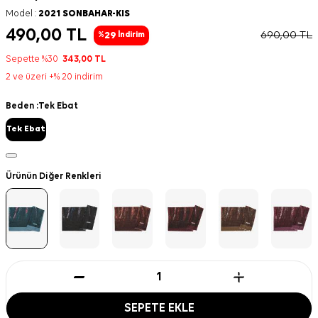
Model :
2021 SONBAHAR-KIS
490,00
TL
690,00
TL
29
%
İndirim
Sepette %30
343,00
TL
2 ve üzeri +% 20 indirim
Beden :
Tek Ebat
Tek Ebat
Ürünün Diğer Renkleri
SEPETE EKLE