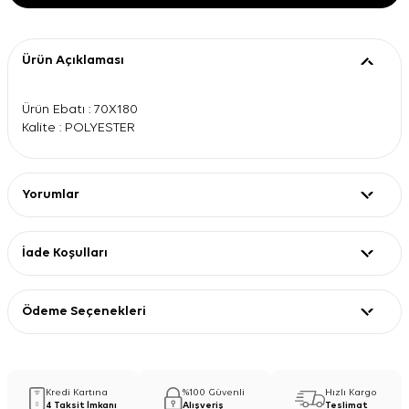
Ürün Açıklaması
Ürün Ebatı : 70X180
Kalite : POLYESTER
Yorumlar
İade Koşulları
Ödeme Seçenekleri
Kredi Kartına
%100 Güvenli
Hızlı Kargo
4 Taksit İmkanı
Alışveriş
Teslimat