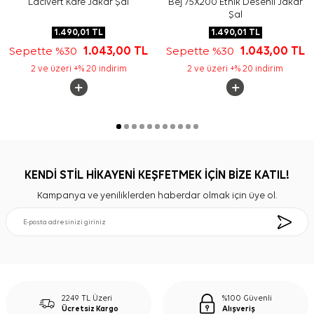
Lacivert Kare Jakar Şal
Bej 75X200 Etnik Desenli Jakar
Şal
1.490,01
TL
1.490,01
TL
Sepette %30
1.043,00
TL
Sepette %30
1.043,00
TL
2 ve üzeri +% 20 indirim
2 ve üzeri +% 20 indirim
KENDİ STİL HİKAYENİ KEŞFETMEK İÇİN BİZE KATIL!
Kampanya ve yeniliklerden haberdar olmak için üye ol.
2249 TL Üzeri
%100 Güvenli
Ücretsiz Kargo
Alışveriş