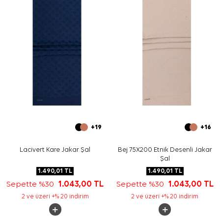
sayesinde omuz şalı veya boyun şalı olarak kullanılabilir.
Bakım
Yıkama ve bakım için ürün etiketindeki talimatları
izleyiniz. İpek ve hassas eşarpların bakımında, etiket
talimatına uygun durumlarda
Aker İpek Eşarp Şampuanı
kullanabilirsiniz.
Sıkça Sorulan Sorular
Bu ürünün ölçüsü nedir?
Kumaş içeriği nasıldır?
Deseninde hangi renkler öne çıkar?
Hangi kombinlerde kullanılabilir?
+19
+16
Lacivert Kare Jakar Şal
Bej 75X200 Etnik Desenli Jakar
Şal
1.490,01
TL
1.490,01
TL
Sepette %30
1.043,00
TL
Sepette %30
1.043,00
TL
2 ve üzeri +% 20 indirim
2 ve üzeri +% 20 indirim