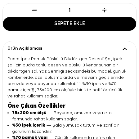
SEPETE EKLE
Ürün Açıklaması
Pudra İpek Pamuk Püsküllü Dikdörtgen Desenli Şal, ipek
şal için pudra tonlu desen ve püsküllü kenar sunan bir
dikdörtgen şal. Yaz Serinliği seçkisindeki bu model, günlük
kombinlerde, özel buluşmalarda ve mevsim geçişlerinde
omuzda veya boyunda kullanılabilir. %30 ipek ve %70
pamuk içeriği, 75x200 cm ölçüyle birlikte hafif örtücülük
ve rahat kullanım sağlar.
Öne Çıkan Özellikler
75x200 cm ölçü
— Boyunda, omuzda veya etol
formunda rahat kullanım sağlar.
%30 ipek içerik
— Şala yumuşak tutum ve zarif bir
görünüm kazandırır.
%70 pamuk yapı
— Günlük kullanımda nefes alan,