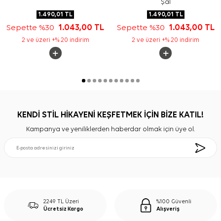
Şal
1.490,01
TL
1.490,01
TL
Sepette %30
1.043,00
TL
Sepette %30
1.043,00
TL
2 ve üzeri +% 20 indirim
2 ve üzeri +% 20 indirim
KENDİ STİL HİKAYENİ KEŞFETMEK İÇİN BİZE KATIL!
Kampanya ve yeniliklerden haberdar olmak için üye ol.
2249 TL Üzeri
%100 Güvenli
Ücretsiz Kargo
Alışveriş