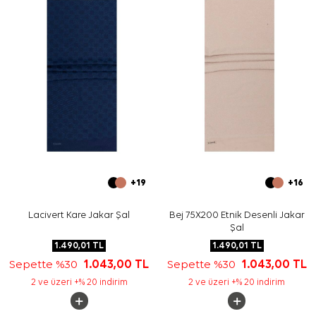
Yıkama ve bakım için ürün etiketindeki talimatları
izleyiniz. İpek ve hassas eşarpların elde bakımında,
talimatlarla uyumlu durumlarda
Aker İpek Eşarp
Şampuanı
kullanabilirsiniz.
Sıkça Sorulan Sorular
Bu ürünün ölçüsü nedir?
Kumaş içeriği nedir?
Deseni nasıl görünür?
Hangi kombinlerle kullanılabilir?
+19
+16
Lacivert Kare Jakar Şal
Bej 75X200 Etnik Desenli Jakar
Şal
1.490,01
TL
1.490,01
TL
Sepette %30
1.043,00
TL
Sepette %30
1.043,00
TL
2 ve üzeri +% 20 indirim
2 ve üzeri +% 20 indirim