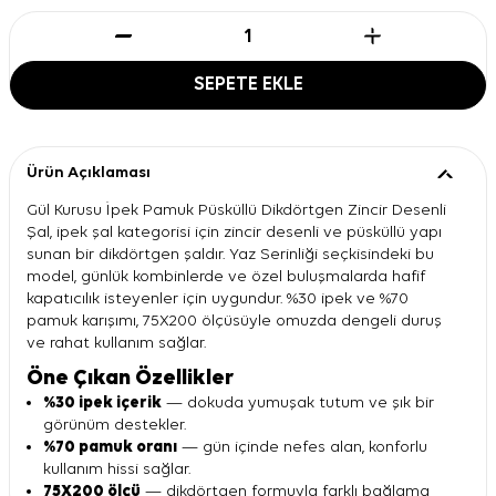
SEPETE EKLE
Ürün Açıklaması
Gül Kurusu İpek Pamuk Püsküllü Dikdörtgen Zincir Desenli
Şal, ipek şal kategorisi için zincir desenli ve püsküllü yapı
sunan bir dikdörtgen şaldır. Yaz Serinliği seçkisindeki bu
model, günlük kombinlerde ve özel buluşmalarda hafif
kapatıcılık isteyenler için uygundur. %30 ipek ve %70
pamuk karışımı, 75X200 ölçüsüyle omuzda dengeli duruş
ve rahat kullanım sağlar.
Öne Çıkan Özellikler
%30 ipek içerik
— dokuda yumuşak tutum ve şık bir
görünüm destekler.
%70 pamuk oranı
— gün içinde nefes alan, konforlu
kullanım hissi sağlar.
75X200 ölçü
— dikdörtgen formuyla farklı bağlama