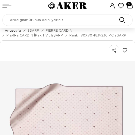
0
Anasayfa
/
EŞARP
/
PIERRE CARDIN
/
PİERRE CARDİN İPEK TİVİL EŞARP
/
Renkli 90X90 4839230 P.C ESARP