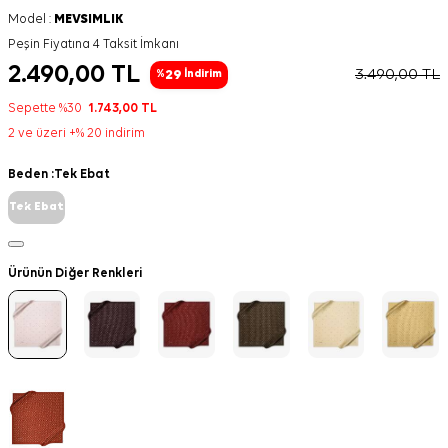
Model :
MEVSIMLIK
Peşin Fiyatına 4 Taksit İmkanı
2.490,00
TL
3.490,00
TL
29
%
İndirim
Sepette %30
1.743,00
TL
2 ve üzeri +% 20 indirim
Beden :
Tek Ebat
Tek Ebat
Ürünün Diğer Renkleri