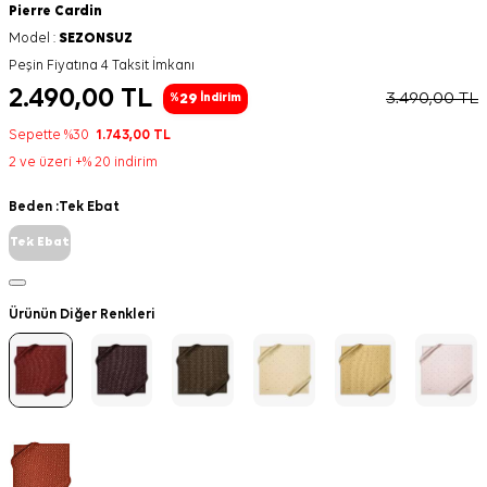
Pierre Cardin
Model :
SEZONSUZ
Peşin Fiyatına 4 Taksit İmkanı
2.490,00
TL
3.490,00
TL
29
%
İndirim
Sepette %30
1.743,00
TL
2 ve üzeri +% 20 indirim
Beden :
Tek Ebat
Tek Ebat
Ürünün Diğer Renkleri