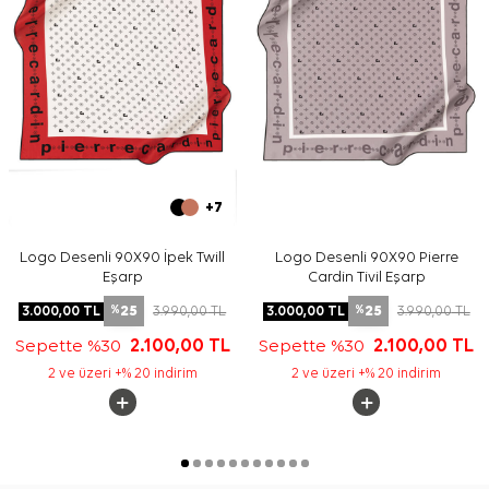
+7
Logo Desenli 90X90 İpek Twill
Logo Desenli 90X90 Pierre
Eşarp
Cardin Tivil Eşarp
25
25
3.000,00
TL
3.990,00
TL
3.000,00
TL
3.990,00
TL
%
%
Sepette %30
2.100,00
TL
Sepette %30
2.100,00
TL
2 ve üzeri +% 20 indirim
2 ve üzeri +% 20 indirim