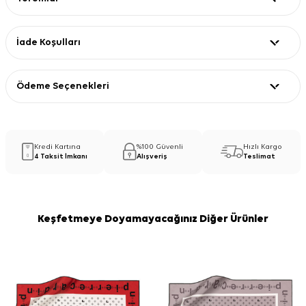
İade Koşulları
Ödeme Seçenekleri
Kredi Kartına
%100 Güvenli
Hızlı Kargo
4 Taksit İmkanı
Alışveriş
Teslimat
Keşfetmeye Doyamayacağınız Diğer Ürünler