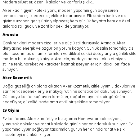
Modern siluetler, özenli kalıplar ve konforlu şıklık...
Aker kadın giyim koleksiyonu, modern yaşamın gün boyu süren
temposuna eşlik edecek şekilde tasarlanıyor.
Elbiseden tunik ve dış
giyime uzanan geniş ürün yelpazesi; hem günlük hayatta hem de özel
anlarda stili güçlü ve zarif bir şekilde yansıtıyor.
Arancia
Canlı renkleri, modern çizgileri ve güçlü stil duruşuyla Arancia, Aker
dünyasına enerjik ve özgür bir yorum katıyor. Günlük stilin tamamlayıcısı
olan tasarımlar; dinamik formları ve dikkat çekici detaylarıyla günlük stile
modern bir dokunuş katıyor. Arancia, modayı sadece takip etmiyor;
stiline renk, hareket ve karakter katmak isteyenler için iddialı bir ifade
sunuyor.
Aker
Kozmetik
Doğal güzelliği ön plana çıkaran Aker Kozmetik, ciltle uyumlu dokuları ve
zarif renk seçenekleriyle makyaj rutinine sofistike bir dokunuş sunuyor.
Gün boyu konfor sağlayan formüller, doğal ve aydınlık bir görünüm
hedefliyor; güzelliği sade ama etkili bir şekilde tamamlıyor.
Ev Giyim
Ev konforunu Aker zarafetiyle buluşturan Homewear koleksiyonu,
yumuşak dokular ve rahat kalıplarla günün her anında şıklık sunuyor. Ev
yaşamına uyum sağlayan tasarımlar, günün her anında rahat ve şık
hissetmeyi mümkün kılıyor.