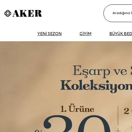
YENİ SEZON
GİYİM
BÜYÜK BE