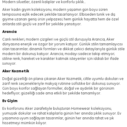
Modern siluetler, özenli kalıplar ve konforlu şıklık...
Aker kadın giyim koleksiyonu, modern yaşamın gün boyu süren
temposuna eşlik edecek şekilde tasarlanıyor.
Elbiseden tunik ve dış
giyime uzanan geniş ürün yelpazesi; hem günlük hayatta hem de özel
anlarda stili güçlü ve zarif bir şekilde yansıtıyor.
Arancia
Canlı renkleri, modern çizgileri ve güçlü stil duruşuyla Arancia, Aker
dünyasına enerjik ve özgür bir yorum katıyor. Günlük stilin tamamlayıcısı
olan tasarımlar; dinamik formları ve dikkat çekici detaylarıyla günlük stile
modern bir dokunuş katıyor. Arancia, modayı sadece takip etmiyor;
stiline renk, hareket ve karakter katmak isteyenler için iddialı bir ifade
sunuyor.
Aker
Kozmetik
Doğal güzelliği ön plana çıkaran Aker Kozmetik, ciltle uyumlu dokuları ve
zarif renk seçenekleriyle makyaj rutinine sofistike bir dokunuş sunuyor.
Gün boyu konfor sağlayan formüller, doğal ve aydınlık bir görünüm
hedefliyor; güzelliği sade ama etkili bir şekilde tamamlıyor.
Ev Giyim
Ev konforunu Aker zarafetiyle buluşturan Homewear koleksiyonu,
yumuşak dokular ve rahat kalıplarla günün her anında şıklık sunuyor. Ev
yaşamına uyum sağlayan tasarımlar, günün her anında rahat ve şık
hissetmeyi mümkün kılıyor.