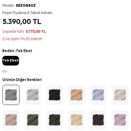
Model :
SEZONSUZ
Peşin Fiyatına 4 Taksit İmkanı
5.390,00
TL
Sepette %30
3.773,00
TL
2 ve üzeri +% 20 indirim
Beden :
Tek Ebat
Tek Ebat
Ürünün Diğer Renkleri