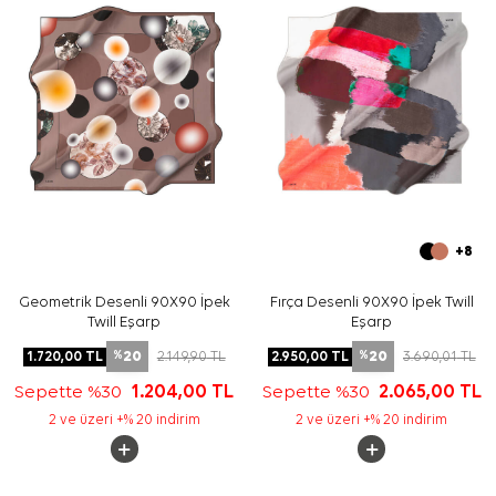
+8
Geometrik Desenli 90X90 İpek
Fırça Desenli 90X90 İpek Twill
Twill Eşarp
Eşarp
20
20
1.720,00
TL
2.149,90
TL
2.950,00
TL
3.690,01
TL
%
%
Sepette %30
1.204,00
TL
Sepette %30
2.065,00
TL
2 ve üzeri +% 20 indirim
2 ve üzeri +% 20 indirim