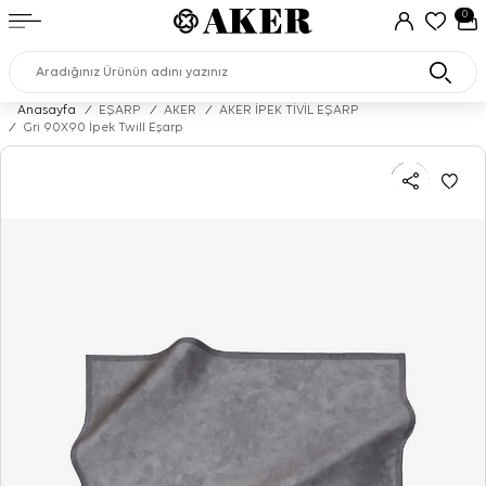
0
Anasayfa
/
EŞARP
/
AKER
/
AKER İPEK TİVİL EŞARP
/
Gri 90X90 İpek Twill Eşarp