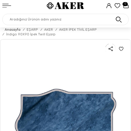
0
Anasayfa
/
EŞARP
/
AKER
/
AKER İPEK TİVİL EŞARP
/
İndigo 90X90 İpek Twill Eşarp