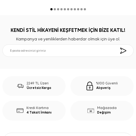
KENDİ STİL HİKAYENİ KEŞFETMEK İÇİN BİZE KATIL!
Kampanya ve yeniliklerden haberdar olmak için üye ol.
2249 TL Üzeri
%100 Güvenli
Ücretsiz Kargo
Alışveriş
Kredi Kartına
Mağazada
4 Taksit İmkanı
Değişim