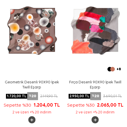
+8
Geometrik Desenli 90X90 İpek
Fırça Desenli 90X90 İpek Twill
Twill Eşarp
Eşarp
20
20
1.720,00
TL
2.149,90
TL
2.950,00
TL
3.690,01
TL
%
%
Sepette %30
1.204,00
TL
Sepette %30
2.065,00
TL
2 ve üzeri +% 20 indirim
2 ve üzeri +% 20 indirim