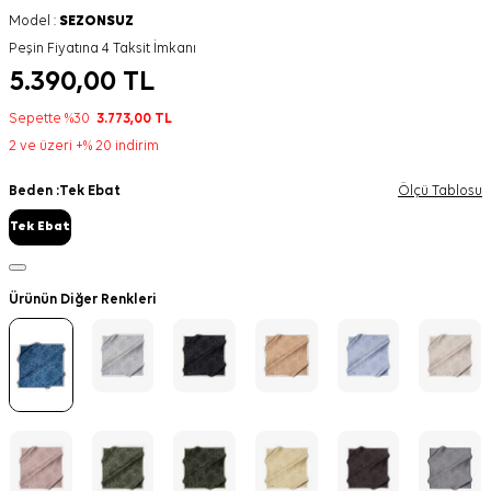
Model :
SEZONSUZ
Peşin Fiyatına 4 Taksit İmkanı
5.390,00
TL
Sepette %30
3.773,00
TL
2 ve üzeri +% 20 indirim
Beden :
Tek Ebat
Ölçü Tablosu
Tek Ebat
Ürünün Diğer Renkleri