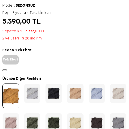
Model :
SEZONSUZ
Peşin Fiyatına 4 Taksit İmkanı
5.390,00
TL
Sepette %30
3.773,00
TL
2 ve üzeri +% 20 indirim
Beden :
Tek Ebat
Tek Ebat
Ürünün Diğer Renkleri