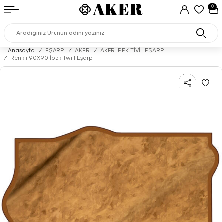
0
Anasayfa
/
EŞARP
/
AKER
/
AKER İPEK TİVİL EŞARP
/
Renkli 90X90 İpek Twill Eşarp