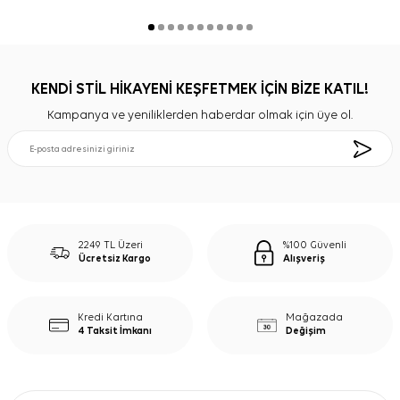
KENDİ STİL HİKAYENİ KEŞFETMEK İÇİN BİZE KATIL!
Kampanya ve yeniliklerden haberdar olmak için üye ol.
2249 TL Üzeri
%100 Güvenli
Ücretsiz Kargo
Alışveriş
Kredi Kartına
Mağazada
4 Taksit İmkanı
Değişim