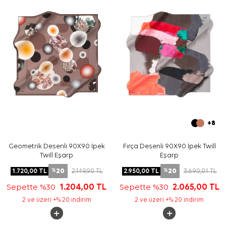
+8
Geometrik Desenli 90X90 İpek
Fırça Desenli 90X90 İpek Twill
Twill Eşarp
Eşarp
20
20
1.720,00
TL
2.149,90
TL
2.950,00
TL
3.690,01
TL
%
%
Sepette %30
1.204,00
TL
Sepette %30
2.065,00
TL
2 ve üzeri +% 20 indirim
2 ve üzeri +% 20 indirim