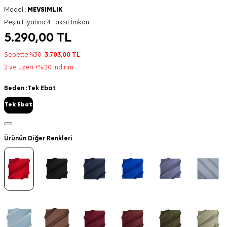
Model :
MEVSIMLIK
Peşin Fiyatına 4 Taksit İmkanı
5.290,00
TL
Sepette %30
3.703,00
TL
2 ve üzeri +% 20 indirim
Beden :
Tek Ebat
Tek Ebat
Ürünün Diğer Renkleri