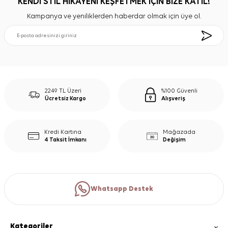
KENDİ STİL HİKAYENİ KEŞFETMEK İÇİN BİZE KATIL!
Kampanya ve yeniliklerden haberdar olmak için üye ol.
2249 TL Üzeri
%100 Güvenli
Ücretsiz Kargo
Alışveriş
Kredi Kartına
Mağazada
4 Taksit İmkanı
Değişim
Whatsapp Destek
Kategoriler