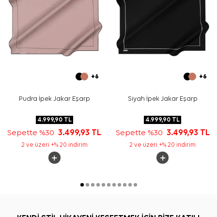
Sıkça Sorulan Sorular
Bu eşarp hangi kumaştan üretilmiştir?
Ölçüsü nedir?
Desenli mi, düz renk mi?
Hangi kombinlerde kullanılabilir?
+6
+6
Pudra İpek Jakar Eşarp
Siyah İpek Jakar Eşarp
4.999,90
TL
4.999,90
TL
Sepette %30
3.499,93
TL
Sepette %30
3.499,93
TL
2 ve üzeri +% 20 indirim
2 ve üzeri +% 20 indirim