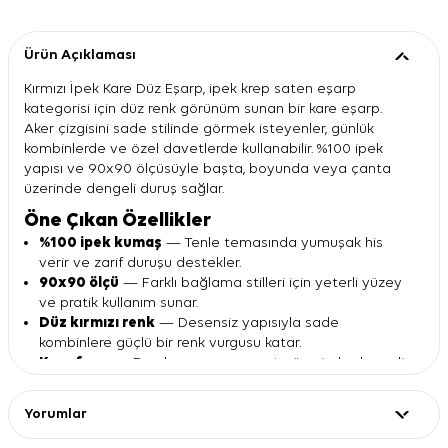
Ürün Açıklaması
Kırmızı İpek Kare Düz Eşarp, ipek krep saten eşarp
kategorisi için düz renk görünüm sunan bir kare eşarp.
Aker çizgisini sade stilinde görmek isteyenler, günlük
kombinlerde ve özel davetlerde kullanabilir. %100 ipek
yapısı ve 90x90 ölçüsüyle başta, boyunda veya çanta
üzerinde dengeli duruş sağlar.
Öne Çıkan Özellikler
%100 ipek kumaş
— Tenle temasında yumuşak his
verir ve zarif duruşu destekler.
90x90 ölçü
— Farklı bağlama stilleri için yeterli yüzey
ve pratik kullanım sunar.
Düz kırmızı renk
— Desensiz yapısıyla sade
kombinlere güçlü bir renk vurgusu katar.
Kare form
— Baş, boyun veya çanta üzerinde dengeli
bağlama seçenekleri sağlar.
İpek krep saten görünüm
— Işığı yumuşak yansıtarak
Yorumlar
şık ve net bir ifade oluşturur.