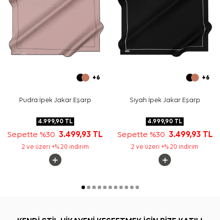
Ekru İpek Taşlanmış Kare Düz Eşarp hangi kumaştan
üretilmiştir?
Bu eşarbın ölçüsü nedir?
Ekru düz eşarp hangi kombinlerle kullanılabilir?
Bu model desenli mi?
+6
+6
Pudra İpek Jakar Eşarp
Siyah İpek Jakar Eşarp
4.999,90
TL
4.999,90
TL
Sepette %30
3.499,93
TL
Sepette %30
3.499,93
TL
2 ve üzeri +% 20 indirim
2 ve üzeri +% 20 indirim