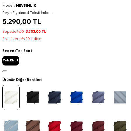
Model :
MEVSIMLIK
Peşin Fiyatına 4 Taksit İmkanı
5.290,00
TL
Sepette %30
3.703,00
TL
2 ve üzeri +% 20 indirim
Beden :
Tek Ebat
Tek Ebat
Ürünün Diğer Renkleri