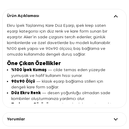
Ürün Açıklaması
Ekru İpek Taşlanmış Kare Düz Eşarp, ipek krep saten
eşarp kategorisi için düz renk ve kare form sunan bir
eşarptır. Aker’in sade çizgisini tercih edenler, günlük
kombinlerde ve özel davetlerde bu modeli kullanabilir.
%100 ipek yapısı ve 90x90 ölçüsü, baş bağlama ve
omuzda kullanımda dengeli duruş sağlar.
Öne Çıkan Özellikler
%100 İpek Kumaş
— cilde temas eden yüzeyde
yumuşak ve hafif kullanım hissi sunar.
90x90 Ölçü
— klasik eşarp bağlama stilleri için
dengeli kare form sağlar.
Düz Ekru Renk
— desen yoğunluğu olmadan sade
kombinler oluşturmanıza yardımcı olur.
Taşlanmış Görünüm
— yüzeyde daha mat ve sakin
bir ipek duruşu verir.
Krep Saten Yapı
— ipek krep saten eşarp arayanlar
Yorumlar
için net bir seçenek sunar.