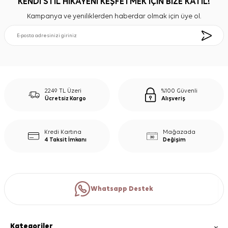
KENDİ STİL HİKAYENİ KEŞFETMEK İÇİN BİZE KATIL!
Kampanya ve yeniliklerden haberdar olmak için üye ol.
2249 TL Üzeri
%100 Güvenli
Ücretsiz Kargo
Alışveriş
Kredi Kartına
Mağazada
4 Taksit İmkanı
Değişim
Whatsapp Destek
Kategoriler