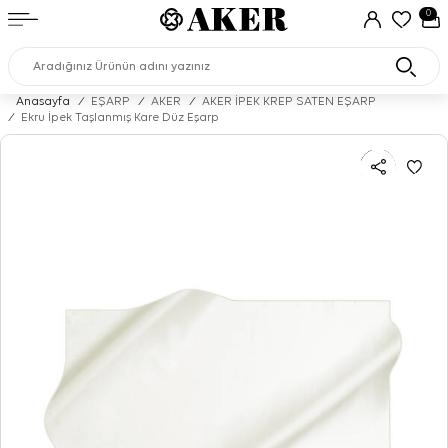
0
Anasayfa
/
EŞARP
/
AKER
/
AKER İPEK KREP SATEN EŞARP
/
Ekru İpek Taşlanmış Kare Düz Eşarp