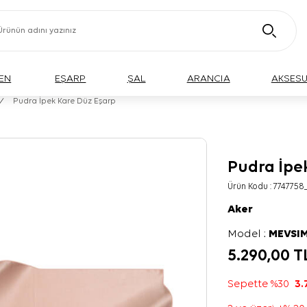
EN
EŞARP
ŞAL
ARANCIA
AKSES
/
Pudra İpek Kare Düz Eşarp
Pudra İpe
Ürün Kodu :
7747758
Aker
Model :
MEVSIM
5.290,00
T
Sepette %30
3.