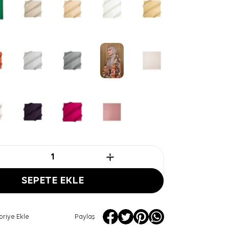
SEPETE EKLE
oriye Ekle
Paylaş