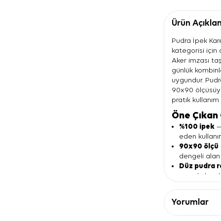
Ürün Açıkla
Pudra İpek Kar
kategorisi için
Aker imzası ta
günlük kombinl
uygundur. Pudr
90x90 ölçüsüy
pratik kullanım 
Öne Çıkan 
%100 ipek
—
eden kullanı
90x90 ölçü
dengeli alan
Düz pudra 
uyumlu kombi
İpek krep s
zarif bir gör
Yorumlar
Kare form
—
detayı olarak 