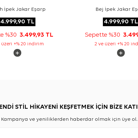
h İpek Jakar Eşarp
Bej İpek Jakar E
4.999,90
TL
4.999,90
TL
te %30
3.499,93
TL
Sepette %30
3.49
 üzeri +% 20 indirim
2 ve üzeri +% 20 in
ENDİ STİL HİKAYENİ KEŞFETMEK İÇİN BİZE KATI
Kampanya ve yeniliklerden haberdar olmak için üye ol.