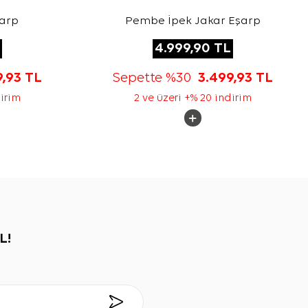
şarp
Pembe İpek Jakar Eşarp
4.999,90
TL
9,93
TL
Sepette %30
3.499,93
TL
dirim
2 ve üzeri +% 20 indirim
L!