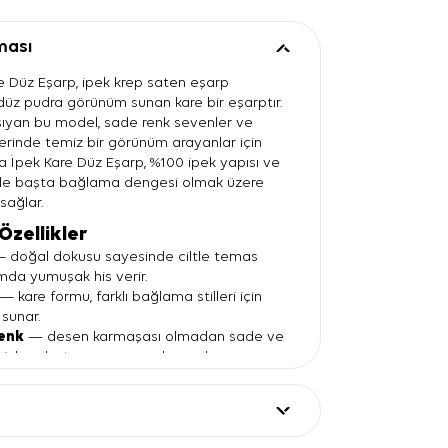
ması
e Düz Eşarp, ipek krep saten eşarp
 düz pudra görünüm sunan kare bir eşarptır.
şıyan bu model, sade renk sevenler ve
erinde temiz bir görünüm arayanlar için
a İpek Kare Düz Eşarp, %100 ipek yapısı ve
le başta bağlama dengesi olmak üzere
sağlar.
Özellikler
 doğal dokusu sayesinde ciltle temas
mda yumuşak his verir.
— kare formu, farklı bağlama stilleri için
 sunar.
renk
— desen karmaşası olmadan sade ve
nler oluşturmanıza yardımcı olur.
aten yüzey
— ışığı yumuşak yansıtarak
ünüm kazandırır.
 başörtüsü, boyun aksesuarı veya çanta
kullanılabilir.