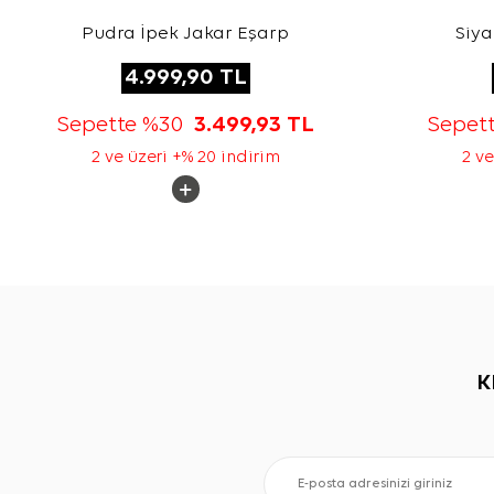
Pudra İpek Jakar Eşarp
Siya
4.999,90
TL
Sepette %30
3.499,93
TL
Sepet
2 ve üzeri +% 20 indirim
2 ve
K