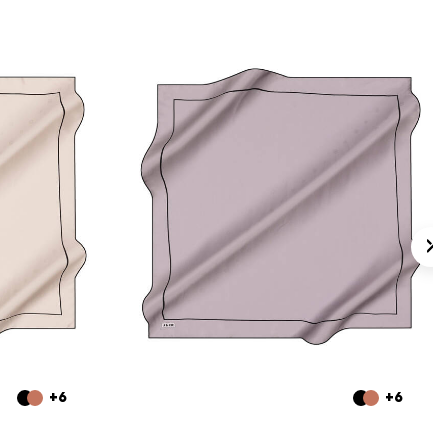
are Düz Eşarp hangi kumaştan üretilmiştir?
 saten eşarp ölçüsü nedir?
i ve deseni nasıldır?
i kombinlerle kullanılabilir?
+6
+6