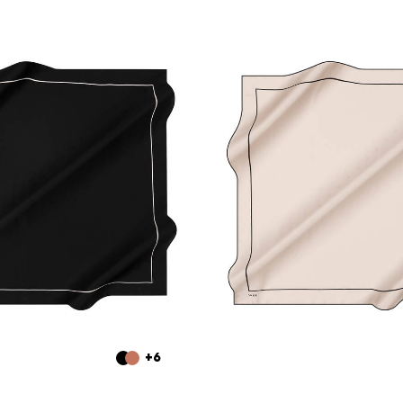
Pudra İpek K
Bu ipek krep
Eşarbın reng
Bu eşarp hang
+6