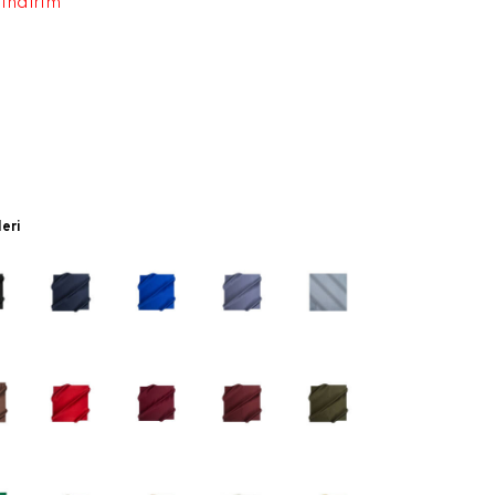
 indirim
leri