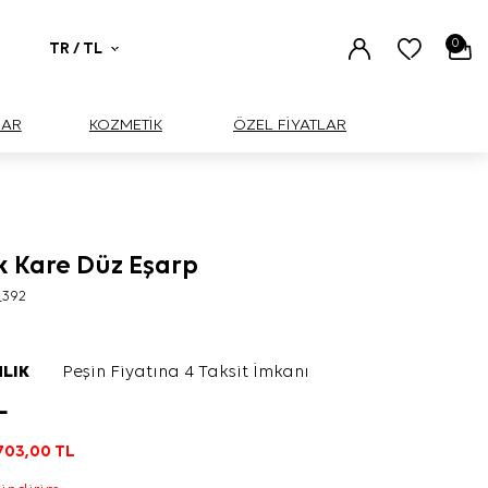
0
TR / TL
UAR
KOZMETİK
ÖZEL FİYATLAR
k Kare Düz Eşarp
_392
LIK
Peşin Fiyatına 4 Taksit İmkanı
L
703,00
TL