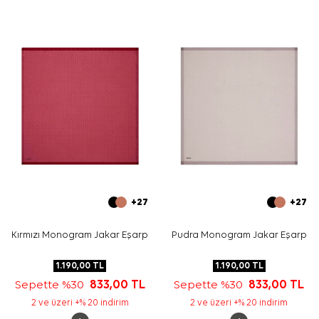
fular gibi bağlayarak sade kombinlere hareket
katabilirsiniz.
Bakım
Yıkama ve bakım için ürün etiketindeki talimatları
izleyiniz. Hassas eşarp bakımında nazik temizlik desteği
için
Aker İpek Eşarp Şampuanı
tercih edebilirsiniz.
Sıkça Sorulan Sorular
Bu eşarbın ölçüsü nedir?
Lacivert Beyaz Polyester Kare Zebra Desenli Eşarp
hangi kumaş kalitesindedir?
Deseni görselde nasıl görünür?
Bu polyester eşarp hangi renklerle kombinlenir?
+27
+27
Kırmızı Monogram Jakar Eşarp
Pudra Monogram Jakar Eşarp
1.190,00
TL
1.190,00
TL
Sepette %30
833,00
TL
Sepette %30
833,00
TL
2 ve üzeri +% 20 indirim
2 ve üzeri +% 20 indirim