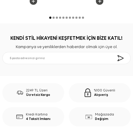
KENDİ STİL HİKAYENİ KEŞFETMEK İÇİN BİZE KATIL!
Kampanya ve yeniliklerden haberdar olmak için üye ol.
2249 TL Üzeri
%100 Güvenli
Ücretsiz Kargo
Alışveriş
Kredi Kartına
Mağazada
4 Taksit İmkanı
Değişim