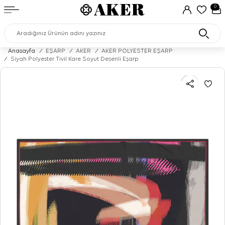
0
Anasayfa
/
EŞARP
/
AKER
/
AKER POLYESTER EŞARP
/
Siyah Polyester Tivil Kare Soyut Desenli Eşarp