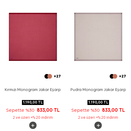
Yıkama ve bakım için ürün etiketindeki talimatları
izleyiniz. Hassas eşarp bakımında destek için
Aker İpek
Eşarp Şampuanı
ürününü elde nazik bakım gerektiren
durumlarda tercih edebilirsiniz.
Sıkça Sorulan Sorular
Siyah Polyester Tivil Kare Soyut Desenli Eşarp ölçüsü
nedir?
Bu ürün hangi kumaş kalitesine sahiptir?
Desen ve renk görünümü nasıldır?
Bu eşarp nasıl kombinlenebilir?
+27
+27
Kırmızı Monogram Jakar Eşarp
Pudra Monogram Jakar Eşarp
1.190,00
TL
1.190,00
TL
Sepette %30
833,00
TL
Sepette %30
833,00
TL
2 ve üzeri +% 20 indirim
2 ve üzeri +% 20 indirim