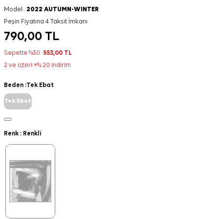
Model :
2022 AUTUMN-WINTER
Peşin Fiyatına 4 Taksit İmkanı
790,00
TL
Sepette %30
553,00
TL
2 ve üzeri +% 20 indirim
Beden :
Tek Ebat
Tek Ebat
Renk :
Renkli