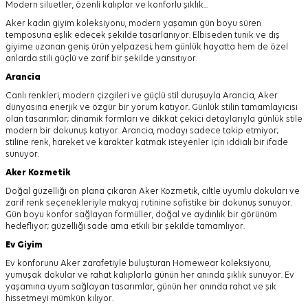
Modern siluetler, özenli kalıplar ve konforlu şıklık...
Aker kadın giyim koleksiyonu, modern yaşamın gün boyu süren
temposuna eşlik edecek şekilde tasarlanıyor.
Elbiseden tunik ve dış
giyime uzanan geniş ürün yelpazesi; hem günlük hayatta hem de özel
anlarda stili güçlü ve zarif bir şekilde yansıtıyor.
Arancia
Canlı renkleri, modern çizgileri ve güçlü stil duruşuyla Arancia, Aker
dünyasına enerjik ve özgür bir yorum katıyor. Günlük stilin tamamlayıcısı
olan tasarımlar; dinamik formları ve dikkat çekici detaylarıyla günlük stile
modern bir dokunuş katıyor. Arancia, modayı sadece takip etmiyor;
stiline renk, hareket ve karakter katmak isteyenler için iddialı bir ifade
sunuyor.
Aker
Kozmetik
Doğal güzelliği ön plana çıkaran Aker Kozmetik, ciltle uyumlu dokuları ve
zarif renk seçenekleriyle makyaj rutinine sofistike bir dokunuş sunuyor.
Gün boyu konfor sağlayan formüller, doğal ve aydınlık bir görünüm
hedefliyor; güzelliği sade ama etkili bir şekilde tamamlıyor.
Ev Giyim
Ev konforunu Aker zarafetiyle buluşturan Homewear koleksiyonu,
yumuşak dokular ve rahat kalıplarla günün her anında şıklık sunuyor. Ev
yaşamına uyum sağlayan tasarımlar, günün her anında rahat ve şık
hissetmeyi mümkün kılıyor.