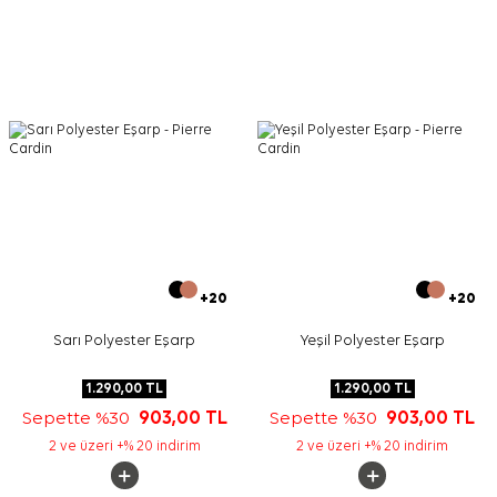
Bakım
Yıkama ve bakım için ürün etiketindeki talimatları
izleyiniz. İpek ve hassas eşarpların elde nazik bakımında
Aker İpek Eşarp Şampuanı
tercih edebilirsiniz.
Sıkça Sorulan Sorular
Bej Polyester Kare Çiçekli Eşarp ölçüsü nedir?
Bu polyester eşarp hangi desenlere sahiptir?
Pierre Cardin eşarp günlük kullanıma uygun mu?
Bu eşarp hangi renklerle kombinlenir?
+20
+20
Sarı Polyester Eşarp
Yeşil Polyester Eşarp
1.290,00
TL
1.290,00
TL
Sepette %30
903,00
TL
Sepette %30
903,00
TL
2 ve üzeri +% 20 indirim
2 ve üzeri +% 20 indirim