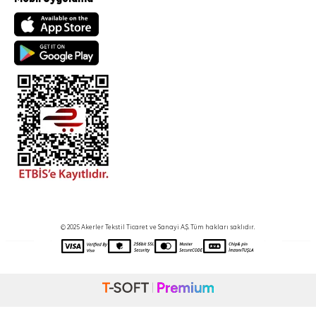
© 2025 Akerler Tekstil Ticaret ve Sanayi A.Ş. Tüm hakları saklıdır.