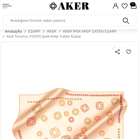
0
Anasayfa
/
EŞARP
/
AKER
/
AKER İPEK KREP SATEN EŞARP
/
Açık Turuncu 90X90 İpek Krep Saten Eşarp