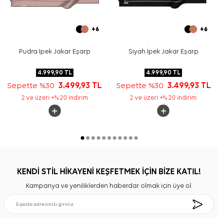
+6
+6
Pudra İpek Jakar Eşarp
Siyah İpek Jakar Eşarp
4.999,90
TL
4.999,90
TL
Sepette %30
3.499,93
TL
Sepette %30
3.499,93
TL
2 ve üzeri +% 20 indirim
2 ve üzeri +% 20 indirim
KENDİ STİL HİKAYENİ KEŞFETMEK İÇİN BİZE KATIL!
Kampanya ve yeniliklerden haberdar olmak için üye ol.