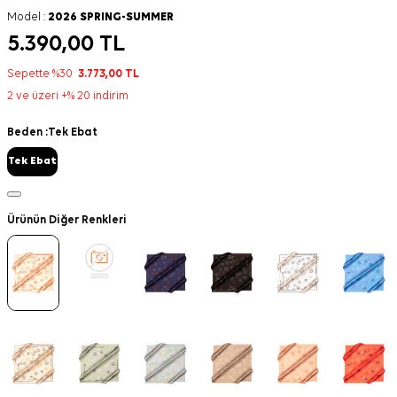
Model :
2026 SPRING-SUMMER
5.390,00
TL
Sepette %30
3.773,00
TL
2 ve üzeri +% 20 indirim
Beden :
Tek Ebat
Tek Ebat
Ürünün Diğer Renkleri