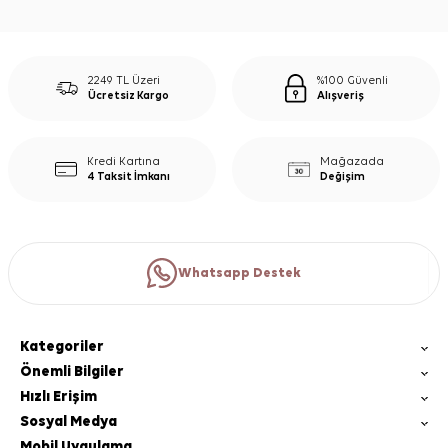
2249 TL Üzeri
%100 Güvenli
Ücretsiz Kargo
Alışveriş
Kredi Kartına
Mağazada
4 Taksit İmkanı
Değişim
Whatsapp Destek
Kategoriler
Önemli Bilgiler
Hızlı Erişim
Sosyal Medya
Mobil Uygulama