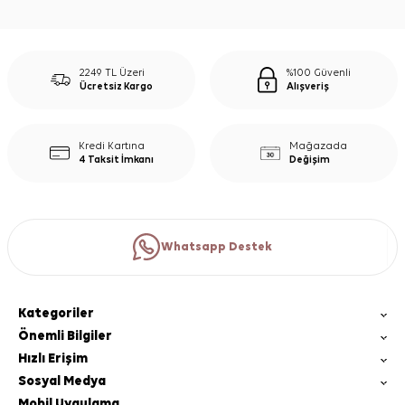
2249 TL Üzeri
%100 Güvenli
Ücretsiz Kargo
Alışveriş
Kredi Kartına
Mağazada
4 Taksit İmkanı
Değişim
Whatsapp Destek
Kategoriler
Önemli Bilgiler
Hızlı Erişim
Sosyal Medya
Mobil Uygulama