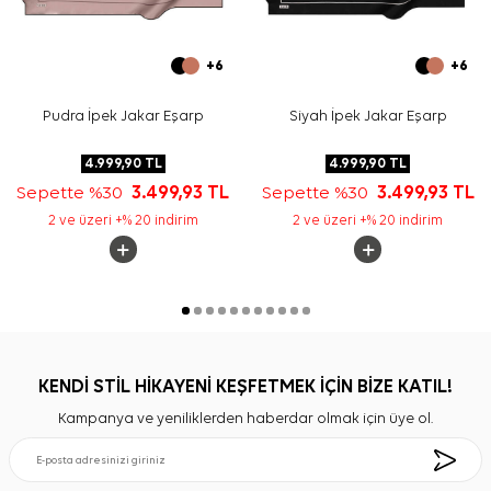
+6
+6
Pudra İpek Jakar Eşarp
Siyah İpek Jakar Eşarp
4.999,90
TL
4.999,90
TL
Sepette %30
3.499,93
TL
Sepette %30
3.499,93
TL
2 ve üzeri +% 20 indirim
2 ve üzeri +% 20 indirim
KENDİ STİL HİKAYENİ KEŞFETMEK İÇİN BİZE KATIL!
Kampanya ve yeniliklerden haberdar olmak için üye ol.