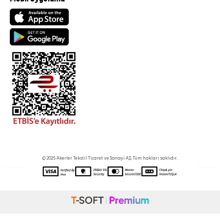
© 2025 Akerler Tekstil Ticaret ve Sanayi A.Ş. Tüm hakları saklıdır.