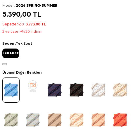
Model :
2026 SPRING-SUMMER
5.390,00
TL
Sepette %30
3.773,00
TL
2 ve üzeri +% 20 indirim
Beden :
Tek Ebat
Tek Ebat
Ürünün Diğer Renkleri