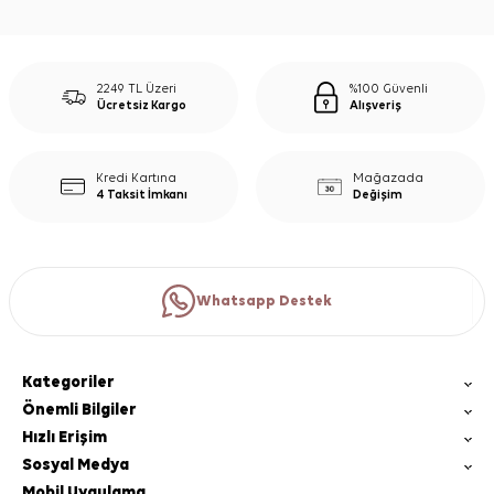
2249 TL Üzeri
%100 Güvenli
Ücretsiz Kargo
Alışveriş
Kredi Kartına
Mağazada
4 Taksit İmkanı
Değişim
Whatsapp Destek
Kategoriler
Önemli Bilgiler
Hızlı Erişim
Sosyal Medya
Mobil Uygulama