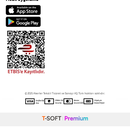
© 2025 Akerler Tekstil Ticaret ve Sanayi A.Ş. Tüm hakları saklıdır.