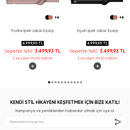
+6
+6
Pudra İpek Jakar Eşarp
Siyah İpek Jakar Eşarp
4.999,90
TL
4.999,90
TL
Sepette %30
3.499,93
TL
Sepette %30
3.499,93
TL
2 ve üzeri +% 20 indirim
2 ve üzeri +% 20 indirim
KENDİ STİL HİKAYENİ KEŞFETMEK İÇİN BİZE KATIL!
Kampanya ve yeniliklerden haberdar olmak için üye ol.