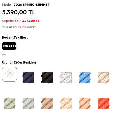
Model :
2026 SPRING-SUMMER
5.390,00
TL
Sepette %30
3.773,00
TL
2 ve üzeri +% 20 indirim
Beden :
Tek Ebat
Tek Ebat
Ürünün Diğer Renkleri