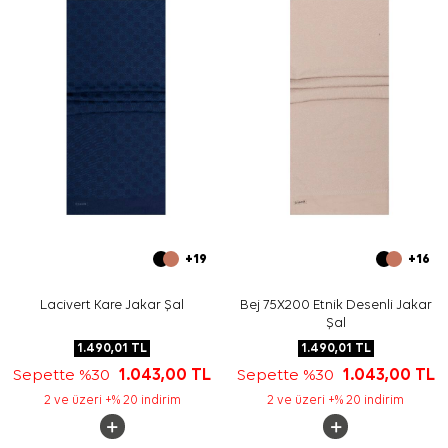
Yıkama ve bakım için ürün etiketindeki talimatları
izleyiniz. İpek ve hassas eşarpların elde bakımında
Aker
İpek Eşarp Şampuanı
tercih edebilirsiniz.
Sıkça Sorulan Sorular
Kahverengi Polyester Püsküllü Dikdörtgen Desenli Şal
hangi kombinlerle uyumludur?
Bu ürünün formu nasıldır?
Şalın kenarında püskül var mı?
Üründe hangi renkler görülür?
+19
+16
Lacivert Kare Jakar Şal
Bej 75X200 Etnik Desenli Jakar
Şal
1.490,01
TL
1.490,01
TL
Sepette %30
1.043,00
TL
Sepette %30
1.043,00
TL
2 ve üzeri +% 20 indirim
2 ve üzeri +% 20 indirim