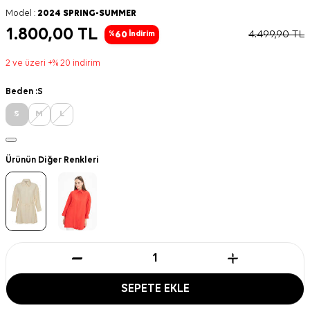
Model :
2024 SPRING-SUMMER
1.800,00
TL
4.499,90
TL
60
%
İndirim
2 ve üzeri +% 20 indirim
Beden :
S
S
M
L
Ürünün Diğer Renkleri
SEPETE EKLE