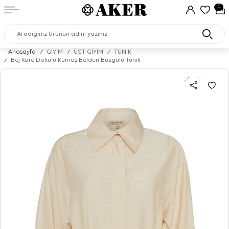
0
Anasayfa
/
GİYİM
/
ÜST GİYİM
/
TUNİK
/
Bej Kare Dokulu Kumaş Belden Büzgülü Tunik