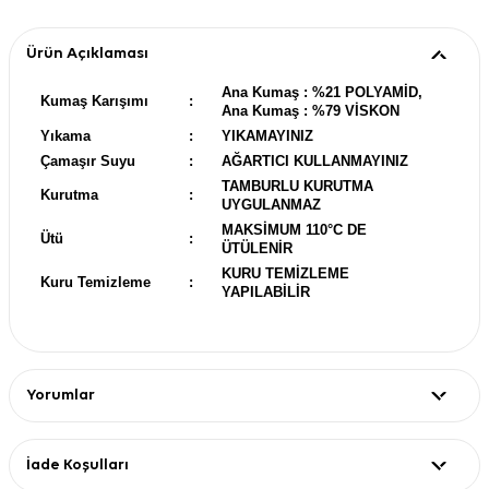
Ürün Açıklaması
Ana Kumaş : %21 POLYAMİD,
Kumaş Karışımı
:
Ana Kumaş : %79 VİSKON
Yıkama
:
YIKAMAYINIZ
Çamaşır Suyu
:
AĞARTICI KULLANMAYINIZ
TAMBURLU KURUTMA
Kurutma
:
UYGULANMAZ
MAKSİMUM 110°C DE
Ütü
:
ÜTÜLENİR
KURU TEMİZLEME
Kuru Temizleme
:
YAPILABİLİR
Yorumlar
İade Koşulları