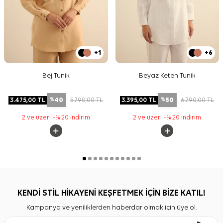
+1
+6
Bej Tunik
Beyaz Keten Tunik
40
50
3.475,00
TL
5.790,00
TL
3.395,00
TL
6.790,00
TL
%
%
2 ve üzeri +% 20 indirim
2 ve üzeri +% 20 indirim
KENDİ STİL HİKAYENİ KEŞFETMEK İÇİN BİZE KATIL!
Kampanya ve yeniliklerden haberdar olmak için üye ol.