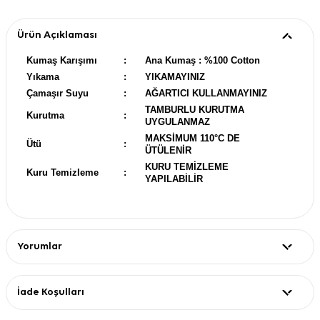
Ürün Açıklaması
Kumaş Karışımı
:
Ana Kumaş : %100 Cotton
Yıkama
:
YIKAMAYINIZ
Çamaşır Suyu
:
AĞARTICI KULLANMAYINIZ
TAMBURLU KURUTMA
Kurutma
:
UYGULANMAZ
MAKSİMUM 110°C DE
Ütü
:
ÜTÜLENİR
KURU TEMİZLEME
Kuru Temizleme
:
YAPILABİLİR
Yorumlar
İade Koşulları