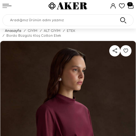
0
Anasayfa
/
GİYİM
/
ALT GİYİM
/
ETEK
/
Bordo Büzgülü Kloş Cotton Etek