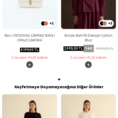
+2
+3
Ekru CNT20046 ÇAPRAZ ASKILI
Bordo Beli Pili Detaylı Cotton
OMUZ ÇANTASI
Bluz
40
2.995,00
TL
4.990,00
TL
%
5.199,90
TL
2 ve üzeri +% 20 indirim
2 ve üzeri +% 20 indirim
Keşfetmeye Doyamayacağınız Diğer Ürünler