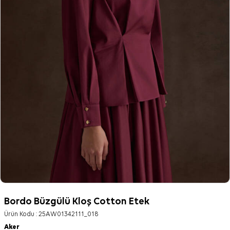
Bordo Büzgülü Kloş Cotton Etek
Ürün Kodu :
25AW01342111_018
Aker