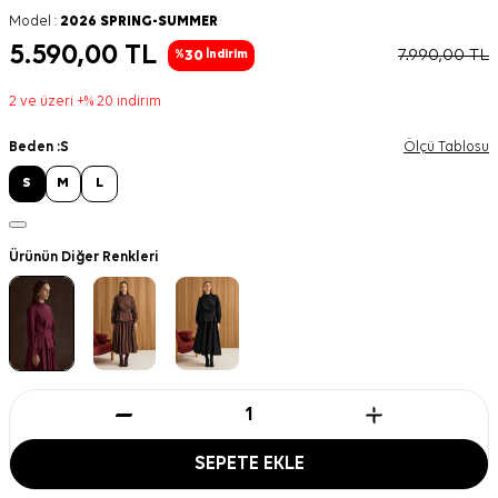
Model :
2026 SPRING-SUMMER
5.590,00
TL
7.990,00
TL
30
%
İndirim
2 ve üzeri +% 20 indirim
Beden :
S
Ölçü Tablosu
S
M
L
Ürünün Diğer Renkleri
SEPETE EKLE