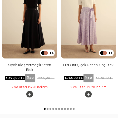
+3
+1
Siyah Kloş Yırtmaçllı Keten
Lila Çıtır Çiçek Desen Kloş Etek
Etek
20
50
6.390,00
TL
7.990,00
TL
1.745,00
TL
3.490,00
TL
%
%
2 ve üzeri +% 20 indirim
2 ve üzeri +% 20 indirim