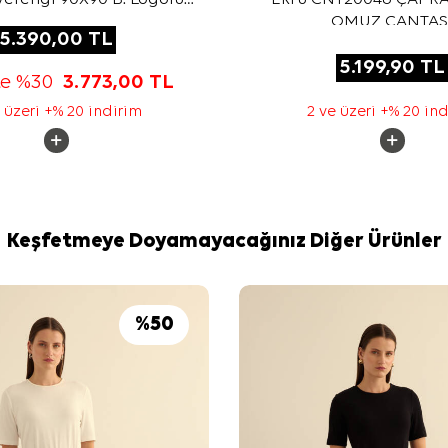
 Koton Jakar Eşarp
OMUZ ÇANTAS
5.390,00
TL
5.199,90
TL
te %30
3.773,00
TL
 üzeri +% 20 indirim
2 ve üzeri +% 20 in
Keşfetmeye Doyamayacağınız Diğer Ürünler
%
50