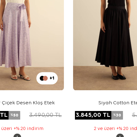
+1
ır Çiçek Desen Kloş Etek
Siyah Cotton Et
TL
3.490,00
TL
3.845,00
TL
5
50
30
%
%
 üzeri +% 20 indirim
2 ve üzeri +% 20 in