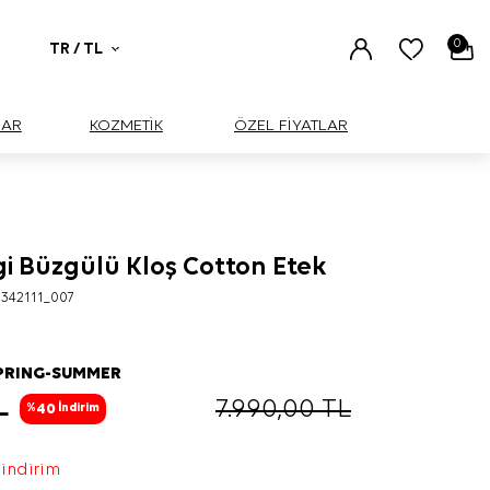
0
TR / TL
UAR
KOZMETİK
ÖZEL FİYATLAR
i Büzgülü Kloş Cotton Etek
342111_007
PRING-SUMMER
L
7.990,00
TL
40
%
İndirim
 indirim