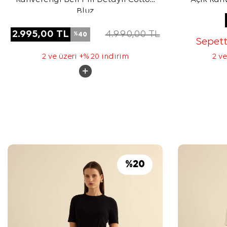
Bluz
İpek
2.995,00
TL
4.990,00
TL
40
%
Sepet
2 ve üzeri +% 20 indirim
2 ve
%
20