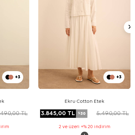
+3
+3
ek
Ekru Cotton Etek
.490,00
TL
3.845,00
TL
5.490,00
TL
30
%
dirim
2 ve üzeri +% 20 indirim