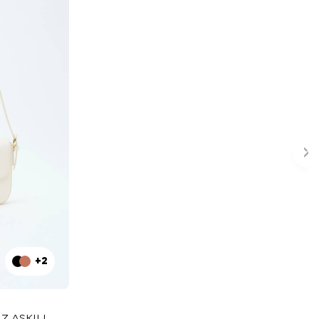
+2
Z ASKILI