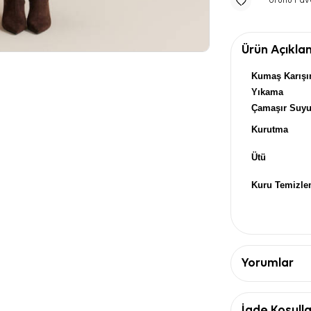
Ürünü Fav
Ürün Açıkla
Kumaş Karışı
Yıkama
Çamaşır Suy
Kurutma
Ütü
Kuru Temizl
Yorumlar
İade Koşulla