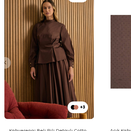
+3
Kahverengi Beli Pili Detaylı Cotton
Açık Kah