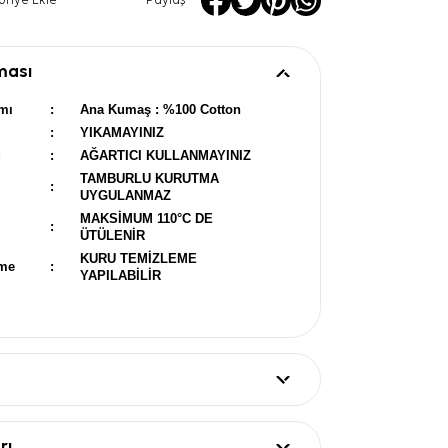
oriye Ekle
Paylaş
ması
mı
:
Ana Kumaş : %100 Cotton
:
YIKAMAYINIZ
u
:
AĞARTICI KULLANMAYINIZ
TAMBURLU KURUTMA
:
UYGULANMAZ
MAKSİMUM 110°C DE
:
ÜTÜLENİR
KURU TEMİZLEME
eme
:
YAPILABİLİR
rı