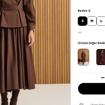
Beden :
S
S
M
L
Ürünün Diğer Renk