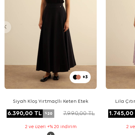
+3
Siyah Kloş Yırtmaçllı Keten Etek
Lila Çıt
6.390,00
TL
7.990,00
TL
1.745,00
20
%
2 ve üzeri +% 20 indirim
2 ve