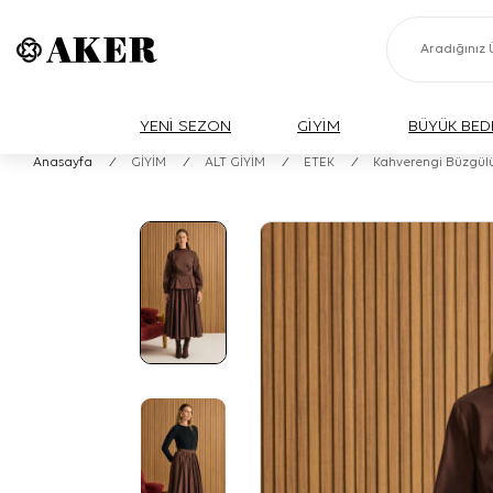
YENİ SEZON
GİYİM
BÜYÜK BED
Anasayfa
/
GİYİM
/
ALT GİYİM
/
ETEK
/
Kahverengi Büzgülü