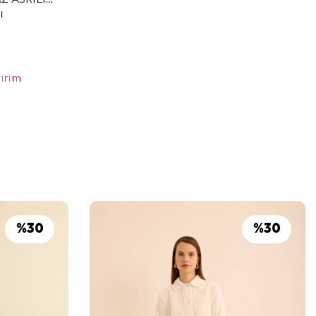
I
dirim
%
30
%
30