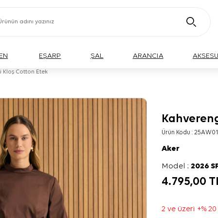
EN
EŞARP
ŞAL
ARANCIA
AKSES
 Kloş Cotton Etek
Kahvereng
Ürün Kodu :
25AW01
Aker
Model :
2026 S
4.795,00
T
2 ve üzeri +% 20