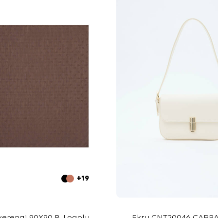
+19
verengi 90X90 B. Logolu
Ekru CNT20046 ÇAPRA