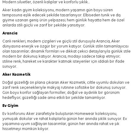
Modern siluetler, özenli kalıplar ve konforlu şıklık...
Aker kadın giyim koleksiyonu, modern yaşamın gün boyu süren
temposuna eşlik edecek şekilde tasarlanıyor.
Elbiseden tunik ve dış
giyime uzanan geniş ürün yelpazesi; hem günlük hayatta hem de özel
anlarda stili güçlü ve zarif bir şekilde yansıtıyor.
Arancia
Canlı renkleri, modern çizgileri ve güçlü stil duruşuyla Arancia, Aker
dünyasına enerjik ve özgür bir yorum katıyor. Günlük stilin tamamlayıcısı
olan tasarımlar; dinamik formları ve dikkat çekici detaylarıyla günlük stile
modern bir dokunuş katıyor. Arancia, modayı sadece takip etmiyor;
stiline renk, hareket ve karakter katmak isteyenler için iddialı bir ifade
sunuyor.
Aker
Kozmetik
Doğal güzelliği ön plana çıkaran Aker Kozmetik, ciltle uyumlu dokuları ve
zarif renk seçenekleriyle makyaj rutinine sofistike bir dokunuş sunuyor.
Gün boyu konfor sağlayan formüller, doğal ve aydınlık bir görünüm
hedefliyor; güzelliği sade ama etkili bir şekilde tamamlıyor.
Ev Giyim
Ev konforunu Aker zarafetiyle buluşturan Homewear koleksiyonu,
yumuşak dokular ve rahat kalıplarla günün her anında şıklık sunuyor. Ev
yaşamına uyum sağlayan tasarımlar, günün her anında rahat ve şık
hissetmeyi mümkün kılıyor.