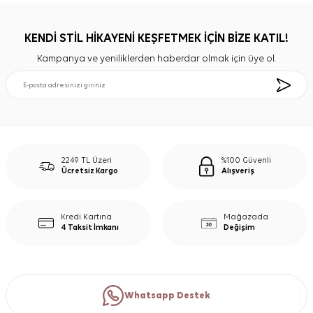
KENDİ STİL HİKAYENİ KEŞFETMEK İÇİN BİZE KATIL!
Kampanya ve yeniliklerden haberdar olmak için üye ol.
2249 TL Üzeri
%100 Güvenli
Ücretsiz Kargo
Alışveriş
Kredi Kartına
Mağazada
4 Taksit İmkanı
Değişim
Whatsapp Destek