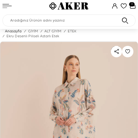
0
Anasayfa
/
GİYİM
/
ALT GİYİM
/
ETEK
/
Ekru Desenli Piliseli Astarlı Etek