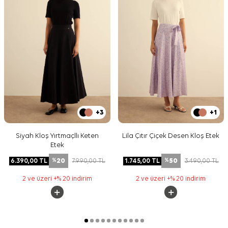
+3
+1
Siyah Kloş Yırtmaçllı Keten
Lila Çıtır Çiçek Desen Kloş Etek
Etek
20
50
6.390,00
TL
7.990,00
TL
1.745,00
TL
3.490,00
TL
%
%
2 ve üzeri +% 20 indirim
2 ve üzeri +% 20 indirim