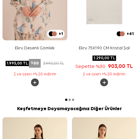
+1
+41
Ekru Desenli Gömlek
Ekru 75X190 CM Kristal Şal
1.290,00
TL
50
1.995,00
TL
3.990,00
TL
%
Sepette %30
903,00
TL
2 ve üzeri +% 20 indirim
2 ve üzeri +% 20 indirim
Keşfetmeye Doyamayacağınız Diğer Ürünler