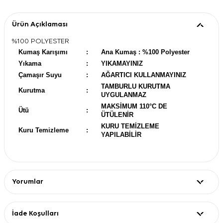
Ürün Açıklaması
%100 POLYESTER
Kumaş Karışımı
:
Ana Kumaş : %100 Polyester
Yıkama
:
YIKAMAYINIZ
Çamaşır Suyu
:
AĞARTICI KULLANMAYINIZ
TAMBURLU KURUTMA
Kurutma
:
UYGULANMAZ
MAKSİMUM 110°C DE
Ütü
:
ÜTÜLENİR
KURU TEMİZLEME
Kuru Temizleme
:
YAPILABİLİR
Yorumlar
İade Koşulları