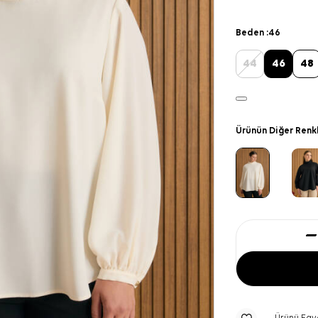
Beden :
46
44
46
48
Ürünün Diğer Renk