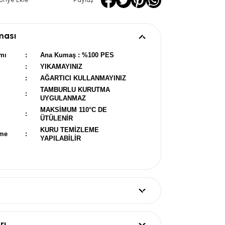
oriye Ekle
Paylaş
ması
mı
:
Ana Kumaş : %100 PES
:
YIKAMAYINIZ
u
:
AĞARTICI KULLANMAYINIZ
TAMBURLU KURUTMA
:
UYGULANMAZ
MAKSİMUM 110°C DE
:
ÜTÜLENİR
KURU TEMİZLEME
eme
:
YAPILABİLİR
rı