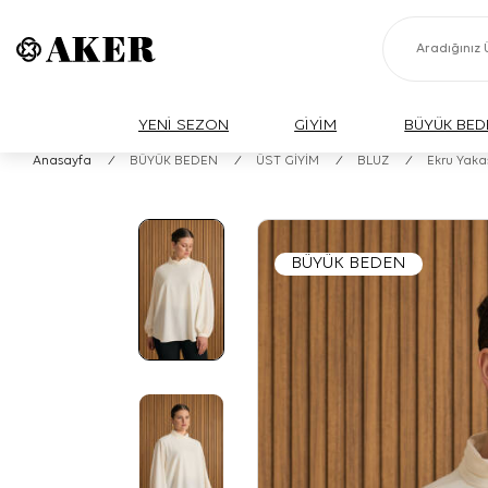
YENİ SEZON
GİYİM
BÜYÜK BED
Anasayfa
/
BÜYÜK BEDEN
/
ÜST GİYİM
/
BLUZ
/
Ekru Yaka
BÜYÜK BEDEN