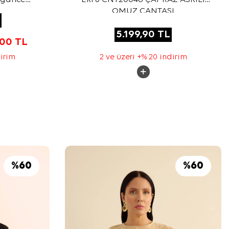
rp
OMUZ ÇANTASI
5.199,90
TL
,00
TL
dirim
2 ve üzeri +% 20 indirim
%
60
%
60