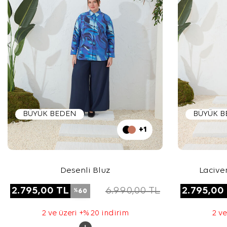
BÜYÜK BEDEN
BÜYÜK 
+1
Desenli Bluz
Lacive
2.795,00
TL
6.990,00
TL
2.795,00
60
%
2 ve üzeri +% 20 indirim
2 ve