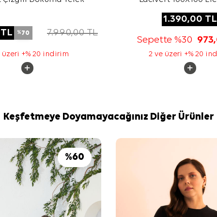
Monogram Eşa
1.390,00
TL
TL
7.990,00
TL
70
%
Sepette %30
973
 üzeri +% 20 indirim
2 ve üzeri +% 20 in
Keşfetmeye Doyamayacağınız Diğer Ürünler
%
60