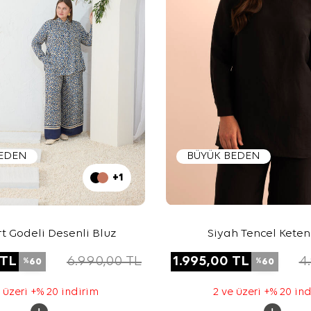
BEDEN
BÜYÜK BEDEN
+1
rt Godeli Desenli Bluz
Siyah Tencel Keten
TL
6.990,00
TL
1.995,00
TL
4
60
60
%
%
 üzeri +% 20 indirim
2 ve üzeri +% 20 in