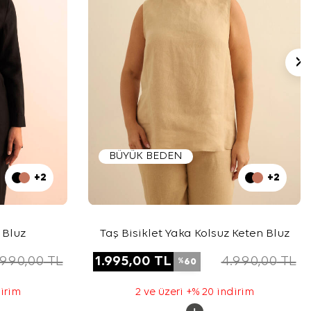
BÜYÜK BEDEN
+2
+2
 Bluz
Taş Bisiklet Yaka Kolsuz Keten Bluz
.990,00
TL
1.995,00
TL
4.990,00
TL
60
%
dirim
2 ve üzeri +% 20 indirim