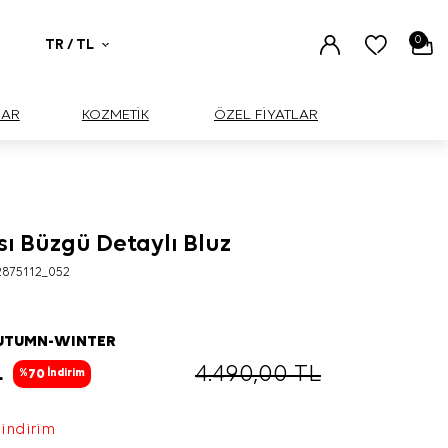
0
TR / TL
UAR
KOZMETİK
ÖZEL FİYATLAR
ı Büzgü Detaylı Bluz
BÜYÜK
875112_052
AUTUMN-WINTER
L
4.490,00
TL
70
%
İndirim
 indirim