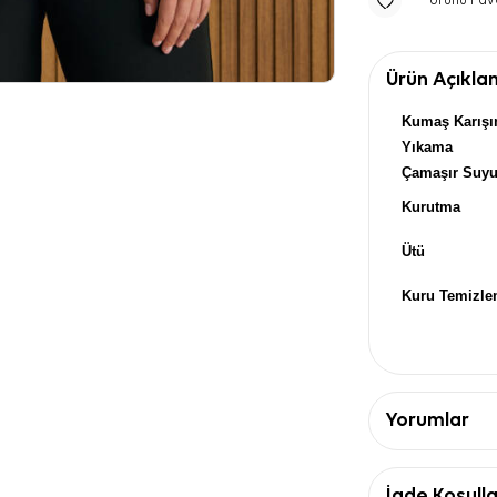
Ürünü Fav
Ürün Açıkla
Kumaş Karışı
Yıkama
Çamaşır Suy
Kurutma
Ütü
Kuru Temizl
Yorumlar
İade Koşulla