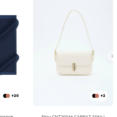
+20
+2
egance
Ekru CNT20046 ÇAPRAZ ASKILI