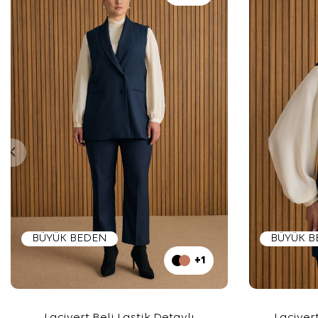
BÜYÜK BEDEN
BÜYÜK 
+1
Lacivert Beli Lastik Detaylı
Laciver