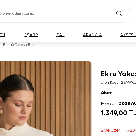
EN
EŞARP
ŞAL
ARANCIA
AKSES
sı Büzgü Detaylı Bluz
Ekru Yakas
BÜYÜK BEDEN
Ürün Kodu :
25AW02
Aker
Model :
2025 
1.349,00
T
2 ve üzeri +% 20