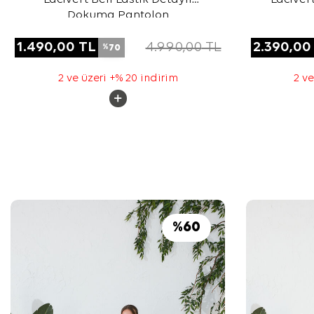
Dokuma Pantolon
1.490,00
TL
4.990,00
TL
2.390,00
70
%
2 ve üzeri +% 20 indirim
2 ve
%
60