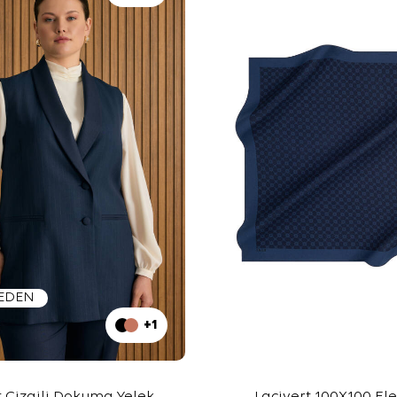
BEDEN
+1
t Çizgili Dokuma Yelek
Lacivert 100X100 El