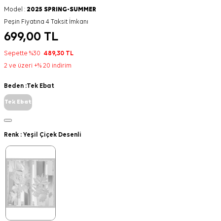
Model :
2025 SPRING-SUMMER
Peşin Fiyatına 4 Taksit İmkanı
699,00
TL
Sepette %30
489,30
TL
2 ve üzeri +% 20 indirim
Beden :
Tek Ebat
Tek Ebat
Renk :
Yeşil Çiçek Desenli