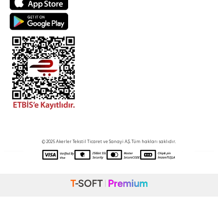
© 2025 Akerler Tekstil Ticaret ve Sanayi A.Ş. Tüm hakları saklıdır.