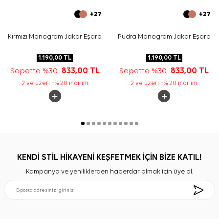
+27
+27
Kırmızı Monogram Jakar Eşarp
Pudra Monogram Jakar Eşarp
1.190,00
TL
1.190,00
TL
Sepette %30
833,00
TL
Sepette %30
833,00
TL
2 ve üzeri +% 20 indirim
2 ve üzeri +% 20 indirim
KENDİ STİL HİKAYENİ KEŞFETMEK İÇİN BİZE KATIL!
Kampanya ve yeniliklerden haberdar olmak için üye ol.