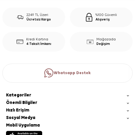
2249 TL Üzeri
%100 Güvenli
Ücretsiz Kargo
Alışveriş
Kredi Kartına
Mağazada
4 Taksit İmkanı
Değişim
Whatsapp Destek
Kategoriler
Önemli Bilgiler
Hızlı Erişim
Sosyal Medya
Mobil Uygulama