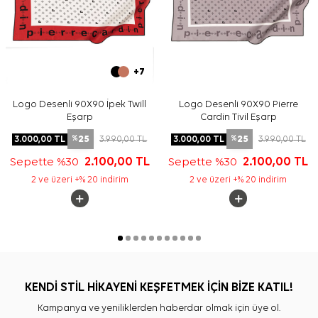
+7
Logo Desenli 90X90 İpek Twill
Logo Desenli 90X90 Pierre
Eşarp
Cardin Tivil Eşarp
25
25
3.000,00
TL
3.990,00
TL
3.000,00
TL
3.990,00
TL
%
%
Sepette %30
2.100,00
TL
Sepette %30
2.100,00
TL
2 ve üzeri +% 20 indirim
2 ve üzeri +% 20 indirim
KENDİ STİL HİKAYENİ KEŞFETMEK İÇİN BİZE KATIL!
Kampanya ve yeniliklerden haberdar olmak için üye ol.