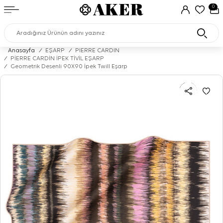
0
Anasayfa
/
EŞARP
/
PIERRE CARDIN
/
PİERRE CARDİN İPEK TİVİL EŞARP
/
Geometrik Desenli 90X90 İpek Twill Eşarp