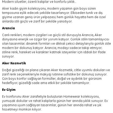
Modern siluetler, özenli kalıplar ve konforlu şıklık...
Aker kadın giyim koleksiyonu, modern yaşamın gün boyu süren
temposuna eşlik edecek şekilde tasarlanıyor.
Elbiseden tunik ve dış
giyime uzanan geniş ürün yelpazesi; hem günlük hayatta hem de özel
anlarda stili güçlü ve zarif bir şekilde yansıtıyor.
Arancia
Canlı renkleri, modern çizgileri ve güçlü stil duruşuyla Arancia, Aker
dünyasına enerjik ve özgür bir yorum katıyor. Günlük stilin tamamlayıcısı
olan tasarımlar; dinamik formları ve dikkat çekici detaylarıyla günlük stile
modern bir dokunuş katıyor. Arancia, modayı sadece takip etmiyor;
stiline renk, hareket ve karakter katmak isteyenler için iddialı bir ifade
sunuyor.
Aker
Kozmetik
Doğal güzelliği ön plana çıkaran Aker Kozmetik, ciltle uyumlu dokuları ve
zarif renk seçenekleriyle makyaj rutinine sofistike bir dokunuş sunuyor.
Gün boyu konfor sağlayan formüller, doğal ve aydınlık bir görünüm
hedefliyor; güzelliği sade ama etkili bir şekilde tamamlıyor.
Ev Giyim
Ev konforunu Aker zarafetiyle buluşturan Homewear koleksiyonu,
yumuşak dokular ve rahat kalıplarla günün her anında şıklık sunuyor. Ev
yaşamına uyum sağlayan tasarımlar, günün her anında rahat ve şık
hissetmeyi mümkün kılıyor.