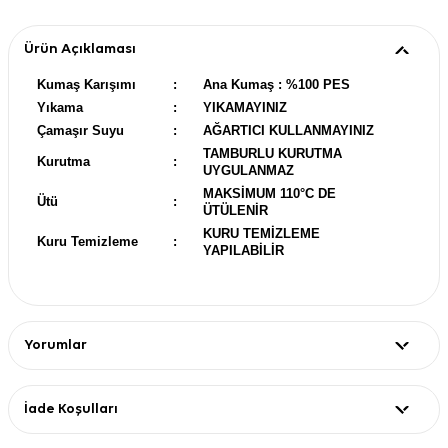
Ürün Açıklaması
Kumaş Karışımı
:
Ana Kumaş : %100 PES
Yıkama
:
YIKAMAYINIZ
Çamaşır Suyu
:
AĞARTICI KULLANMAYINIZ
TAMBURLU KURUTMA
Kurutma
:
UYGULANMAZ
MAKSİMUM 110°C DE
Ütü
:
ÜTÜLENİR
KURU TEMİZLEME
Kuru Temizleme
:
YAPILABİLİR
Yorumlar
İade Koşulları