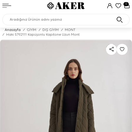
0
Anasayfa
/
GİYİM
/
DIŞ GİYİM
/
MONT
/
Haki 5792111 Kapüşonlu Kapitone Uzun Mont