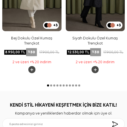
+3
+3
Bej Dokulu Özel Kumaş
Siyah Dokulu Özel Kumaş
Trençkot
Trençkot
50
30
8.950,00
TL
17.900,00
TL
12.530,00
TL
17.900,00
TL
%
%
2 ve üzeri +% 20 indirim
2 ve üzeri +% 20 indirim
KENDİ STİL HİKAYENİ KEŞFETMEK İÇİN BİZE KATIL!
Kampanya ve yeniliklerden haberdar olmak için üye ol.