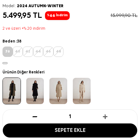
Model :
2024 AUTUMN-WINTER
5.499,95
TL
15.999,90
TL
66
%
İndirim
2 ve üzeri +% 20 indirim
Beden :
38
38
40
42
44
46
48
Ürünün Diğer Renkleri
SEPETE EKLE