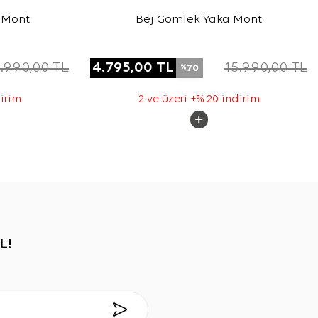
 Mont
Bej Gömlek Yaka Mont
.990,00
TL
4.795,00
TL
15.990,00
TL
70
%
dirim
2 ve üzeri +% 20 indirim
L!