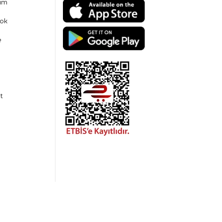
am
ok
e
t