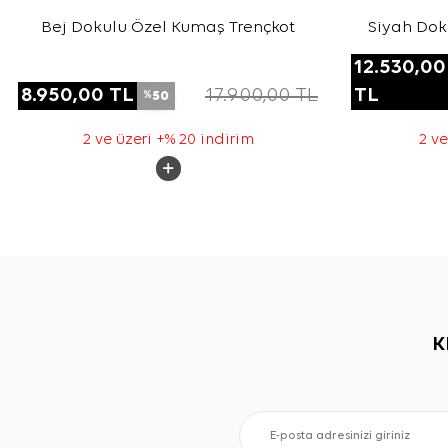
Bej Dokulu Özel Kumaş Trençkot
Siyah Dok
12.530,00
8.950,00
TL
17.900,00
TL
TL
50
%
2 ve üzeri +% 20 indirim
2 ve
K