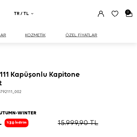
0
TR / TL
UAR
KOZMETİK
ÖZEL FİYATLAR
2111 Kapüşonlu Kapitone
t
792111_002
AUTUMN-WINTER
L
15.999,90
TL
30
%
İndirim