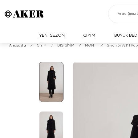
YENİ SEZON
GİYİM
BÜYÜK BED
Anasayfa
/
GİYİM
/
DIŞ GİYİM
/
MONT
/
Siyah 5792111 Ka