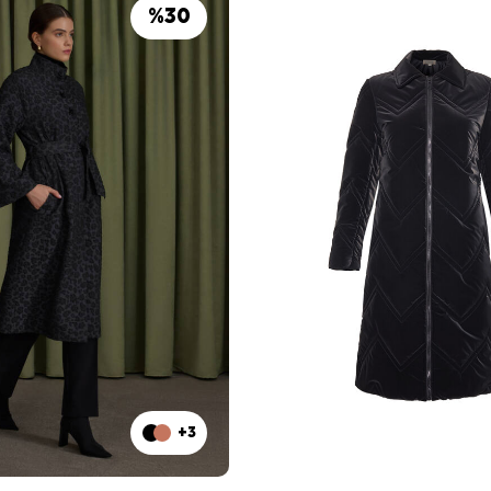
%
30
+3