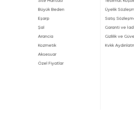
Site Haritası
Teslimat Koşull
Büyük Beden
Üyelik Sözleş
Eşarp
Satış Sözleşm
Şal
Garanti ve İad
Arancia
Gizlilik ve Güve
Kozmetik
Kvkk Aydınlat
Aksesuar
Özel Fiyatlar