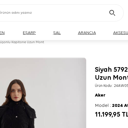
EN
EŞARP
ŞAL
ARANCIA
AKSES
püşonlu Kapitone Uzun Mont
Siyah 579
Uzun Mon
Ürün Kodu :
24AW05
Aker
Model :
2024 
11.199,95
T