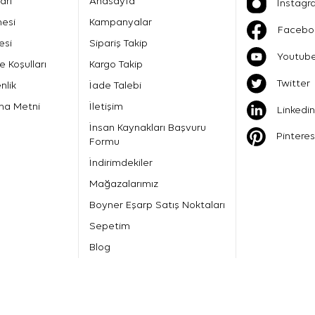
arı
Anasayfa
İnstagr
mesi
Kampanyalar
Facebo
esi
Sipariş Takip
Youtub
e Koşulları
Kargo Takip
Twitter
nlik
İade Talebi
ma Metni
İletişim
Linkedin
İnsan Kaynakları Başvuru
Pinteres
Formu
İndirimdekiler
Mağazalarımız
Boyner Eşarp Satış Noktaları
Sepetim
Blog