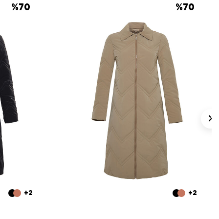
%
70
%
70
+2
+2