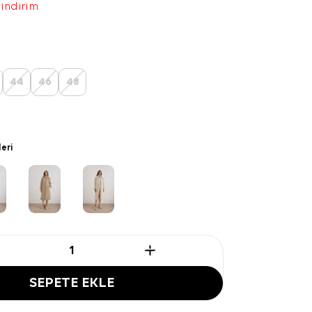
 indirim
44
46
48
leri
SEPETE EKLE