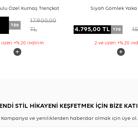
ulu Özel Kumaş Trençkot
Siyah Gömlek Yaka
17.900,00
30
%
TL
4.795,00
TL
15
70
%
 üzeri +% 20 indirim
2 ve üzeri +% 20 in
ENDİ STİL HİKAYENİ KEŞFETMEK İÇİN BİZE KATI
Kampanya ve yeniliklerden haberdar olmak için üye ol.