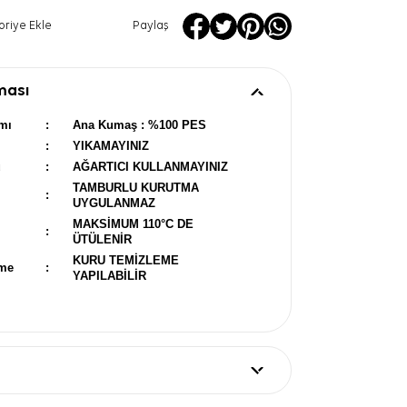
oriye Ekle
Paylaş
ması
mı
:
Ana Kumaş : %100 PES
:
YIKAMAYINIZ
u
:
AĞARTICI KULLANMAYINIZ
TAMBURLU KURUTMA
:
UYGULANMAZ
MAKSİMUM 110°C DE
:
ÜTÜLENİR
KURU TEMİZLEME
eme
:
YAPILABİLİR