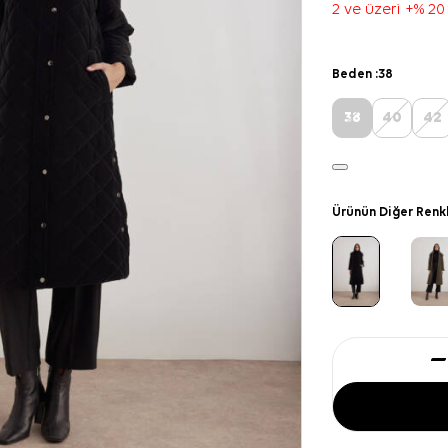
2 ve üzeri +% 20
Beden :
38
38
40
42
Ürünün Diğer Renk