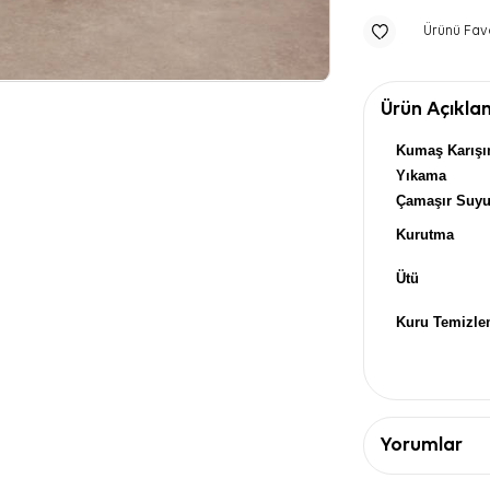
Ürünü Fav
Ürün Açıkla
Kumaş Karışı
Yıkama
Çamaşır Suy
Kurutma
Ütü
Kuru Temizl
Yorumlar