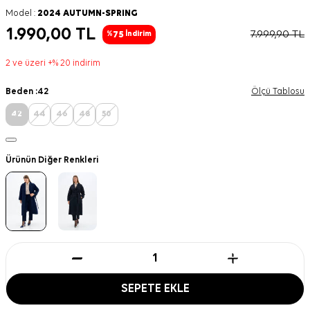
Model :
2024 AUTUMN-SPRING
1.990,00
TL
7.999,90
TL
75
%
İndirim
2 ve üzeri +% 20 indirim
Beden :
42
Ölçü Tablosu
42
44
46
48
50
Ürünün Diğer Renkleri
SEPETE EKLE