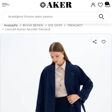
0
Anasayfa
/
BÜYÜK BEDEN
/
DIŞ GİYİM
/
TRENÇKOT
/
Lacivert Kolları Apoletli Trençkot