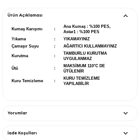
Ürün Açıklaması
Ana Kumaş : %100 PES,
Kumaş Karışımı
:
Astar1 : %100 PES
Yıkama
:
YIKAMAYINIZ
Çamaşır Suyu
:
AĞARTICI KULLANMAYINIZ
TAMBURLU KURUTMA
Kurutma
:
UYGULANMAZ
MAKSİMUM 110°C DE
Ütü
:
ÜTÜLENİR
KURU TEMİZLEME
Kuru Temizleme
:
YAPILABİLİR
Yorumlar
İade Koşulları