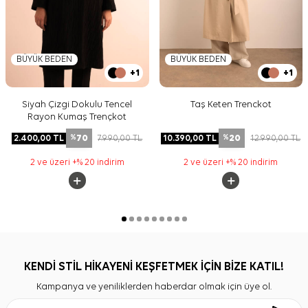
BÜYÜK BEDEN
BÜYÜK BEDEN
+1
+1
Siyah Çizgi Dokulu Tencel
Taş Keten Trenckot
Rayon Kumaş Trençkot
70
20
2.400,00
TL
7.990,00
TL
10.390,00
TL
12.990,00
TL
%
%
2 ve üzeri +% 20 indirim
2 ve üzeri +% 20 indirim
KENDİ STİL HİKAYENİ KEŞFETMEK İÇİN BİZE KATIL!
Kampanya ve yeniliklerden haberdar olmak için üye ol.