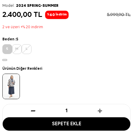
Model :
2024 SPRING-SUMMER
2.400,00
TL
5.999,90
TL
60
%
İndirim
2 ve üzeri +% 20 indirim
Beden :
S
S
M
L
Ürünün Diğer Renkleri
SEPETE EKLE