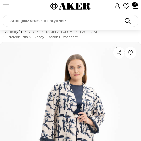
0
Anasayfa
/
GİYİM
/
TAKIM & TULUM
/
TWEEN SET
/
Lacivert Püskül Detaylı Desenli Tweenset