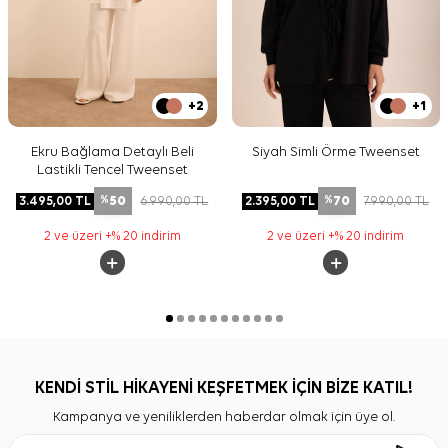
+2
+1
Ekru Bağlama Detaylı Beli
Siyah Simli Örme Tweenset
Lastikli Tencel Tweenset
50
70
3.495,00
TL
6.990,00
TL
2.395,00
TL
7.990,00
TL
%
%
2 ve üzeri +% 20 indirim
2 ve üzeri +% 20 indirim
KENDİ STİL HİKAYENİ KEŞFETMEK İÇİN BİZE KATIL!
Kampanya ve yeniliklerden haberdar olmak için üye ol.