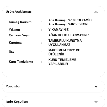
Ürün Açıklaması
Ana Kumaş : %18 POLYAMİD,
Kumaş Karışımı
:
Ana Kumaş : %82 VİSKON
Yıkama
:
YIKAMAYINIZ
Çamaşır Suyu
:
AĞARTICI KULLANMAYINIZ
TAMBURLU KURUTMA
Kurutma
:
UYGULANMAZ
MAKSİMUM 110°C DE
Ütü
:
ÜTÜLENİR
KURU TEMİZLEME
Kuru Temizleme
:
YAPILABİLİR
Yorumlar
İade Koşulları