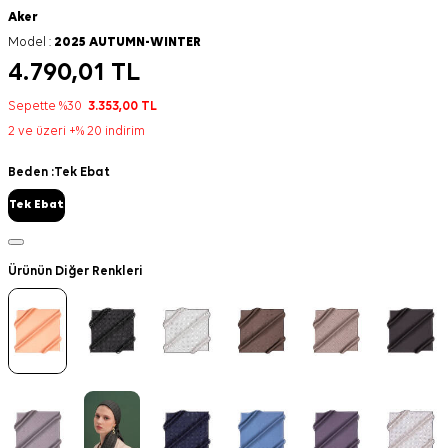
Aker
Model :
2025 AUTUMN-WINTER
4.790,01
TL
Sepette %30
3.353,00
TL
2 ve üzeri +% 20 indirim
Beden :
Tek Ebat
Tek Ebat
Ürünün Diğer Renkleri