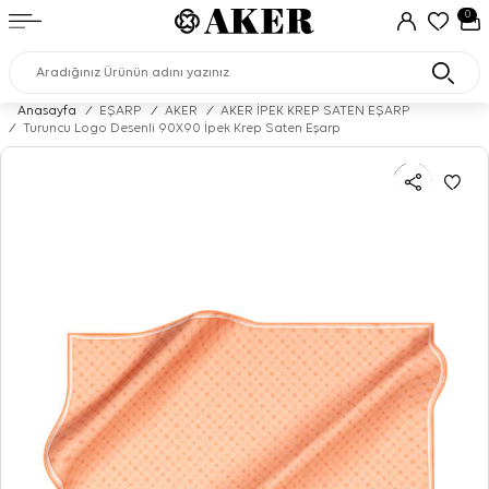
0
Anasayfa
/
EŞARP
/
AKER
/
AKER İPEK KREP SATEN EŞARP
/
Turuncu Logo Desenli 90X90 İpek Krep Saten Eşarp