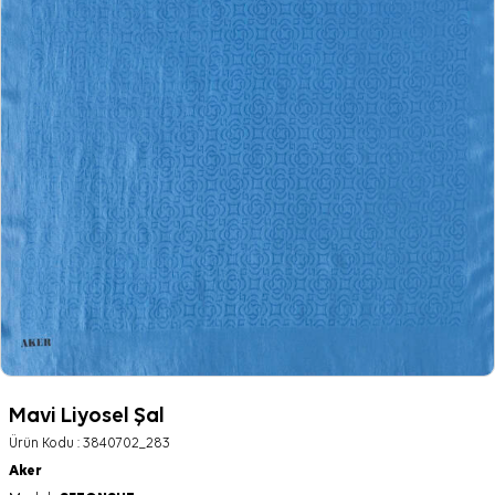
Mavi Liyosel Şal
Ürün Kodu :
3840702_283
Aker