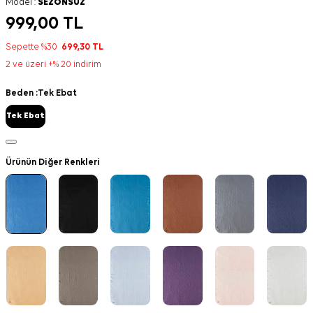
Model :
SEZONSUZ
999,00
TL
Sepette %30
699,30
TL
2 ve üzeri +% 20 indirim
Beden :
Tek Ebat
Tek Ebat
Ürünün Diğer Renkleri