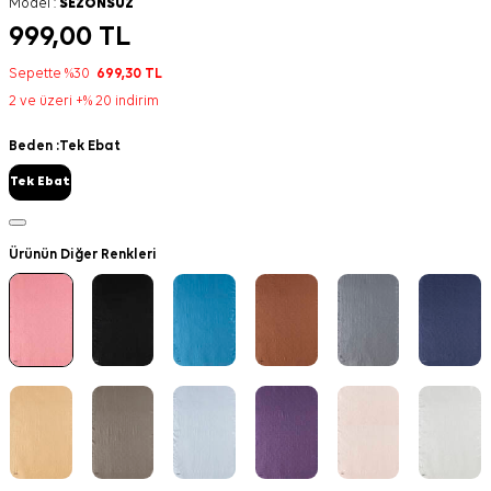
Model :
SEZONSUZ
999,00
TL
Sepette %30
699,30
TL
2 ve üzeri +% 20 indirim
Beden :
Tek Ebat
Tek Ebat
Ürünün Diğer Renkleri