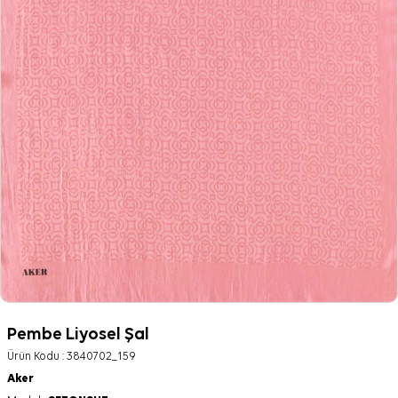
Pembe Liyosel Şal
Ürün Kodu :
3840702_159
Aker