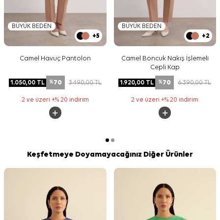
BÜYÜK BEDEN
BÜYÜK BEDEN
+5
+2
Camel Havuç Pantolon
Camel Boncuk Nakış İşlemeli
Cepli Kap
70
70
1.050,00
TL
3.490,00
TL
1.920,00
TL
6.390,00
TL
%
%
2 ve üzeri +% 20 indirim
2 ve üzeri +% 20 indirim
Keşfetmeye Doyamayacağınız Diğer Ürünler