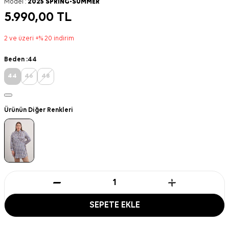
Model :
2025 SPRING-SUMMER
5.990,00
TL
2 ve üzeri +% 20 indirim
Beden :
44
44
46
48
Ürünün Diğer Renkleri
SEPETE EKLE