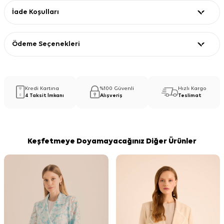
İade Koşulları
Ödeme Seçenekleri
Kredi Kartına
%100 Güvenli
Hızlı Kargo
4 Taksit İmkanı
Alışveriş
Teslimat
Keşfetmeye Doyamayacağınız Diğer Ürünler