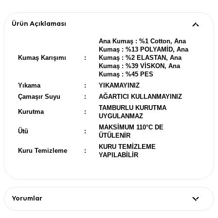
Ürün Açıklaması
Ana Kumaş : %1 Cotton, Ana
Kumaş : %13 POLYAMİD, Ana
Kumaş Karışımı
:
Kumaş : %2 ELASTAN, Ana
Kumaş : %39 VİSKON, Ana
Kumaş : %45 PES
Yıkama
:
YIKAMAYINIZ
Çamaşır Suyu
:
AĞARTICI KULLANMAYINIZ
TAMBURLU KURUTMA
Kurutma
:
UYGULANMAZ
MAKSİMUM 110°C DE
Ütü
:
ÜTÜLENİR
KURU TEMİZLEME
Kuru Temizleme
:
YAPILABİLİR
Yorumlar