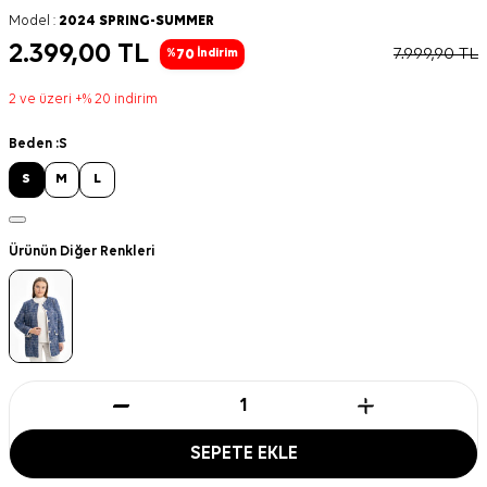
Model :
2024 SPRING-SUMMER
2.399,00
TL
7.999,90
TL
70
%
İndirim
2 ve üzeri +% 20 indirim
Beden :
S
S
M
L
Ürünün Diğer Renkleri
SEPETE EKLE