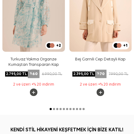
+2
+1
Turkuaz Yakma Organze
Bej Garnili Cep Detaylı Kap
Kumaştan Transparan Kap
60
70
2.795,00
TL
6.990,00
TL
2.395,00
TL
7.990,00
TL
%
%
2 ve üzeri +% 20 indirim
2 ve üzeri +% 20 indirim
KENDİ STİL HİKAYENİ KEŞFETMEK İÇİN BİZE KATIL!