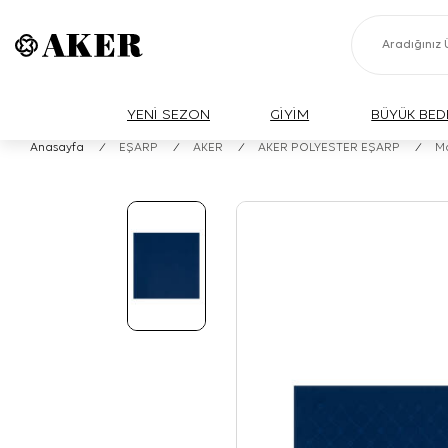
YENİ SEZON
GİYİM
BÜYÜK BED
Anasayfa
/
EŞARP
/
AKER
/
AKER POLYESTER EŞARP
/
M