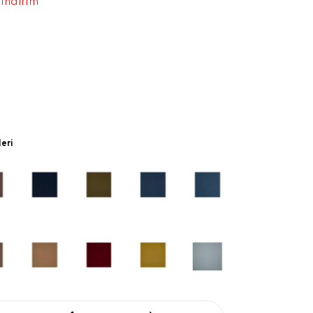
 indirim
leri