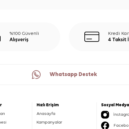
%100 Güvenli
Kredi Kar
Alışveriş
4 Taksit 
Whatsapp Destek
er
Hızlı Erişim
Sosyal Medya
arı
Anasayfa
İnstagr
mesi
Kampanyalar
Facebo