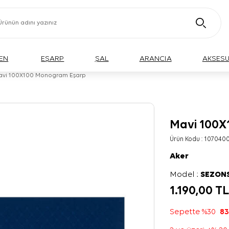
EN
EŞARP
ŞAL
ARANCIA
AKSES
avi 100X100 Monogram Eşarp
Mavi 100X
Ürün Kodu :
107040
Aker
Model :
SEZON
1.190,00
T
Sepette %30
83