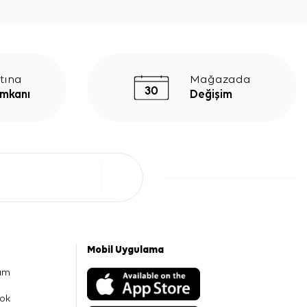
tına
Mağazada
İmkanı
Değişim
Mobil Uygulama
am
ok