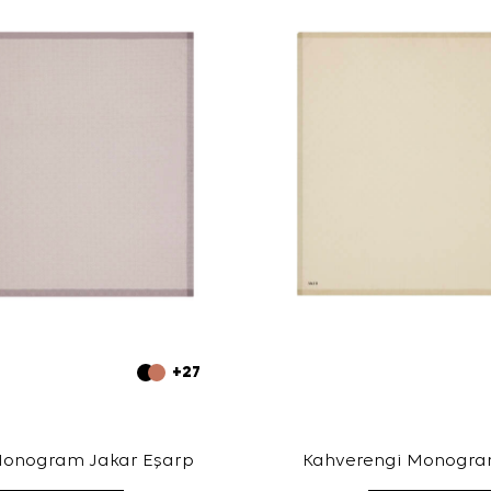
+27
Monogram Jakar Eşarp
Kahverengi Monogra
Eşarp