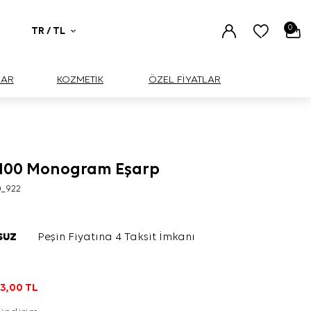
0
TR / TL
UAR
KOZMETİK
ÖZEL FİYATLAR
100 Monogram Eşarp
0_922
SUZ
Peşin Fiyatına 4 Taksit İmkanı
L
3,00
TL