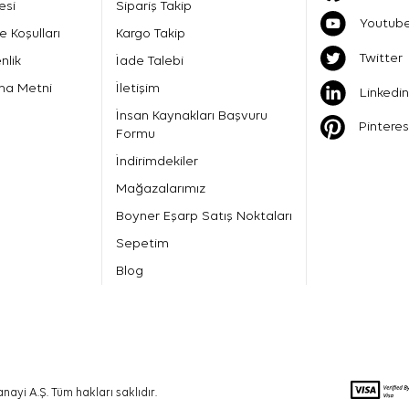
esi
Sipariş Takip
Youtub
e Koşulları
Kargo Takip
Twitter
nlik
İade Talebi
ma Metni
İletişim
Linkedin
İnsan Kaynakları Başvuru
Pinteres
Formu
İndirimdekiler
Mağazalarımız
Boyner Eşarp Satış Noktaları
Sepetim
Blog
nayi A.Ş. Tüm hakları saklıdır.