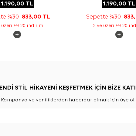
1.190,00
TL
1.190,00
TL
tte %30
833,00
TL
Sepette %30
833
 üzeri +% 20 indirim
2 ve üzeri +% 20 in
ENDİ STİL HİKAYENİ KEŞFETMEK İÇİN BİZE KATI
Kampanya ve yeniliklerden haberdar olmak için üye ol.