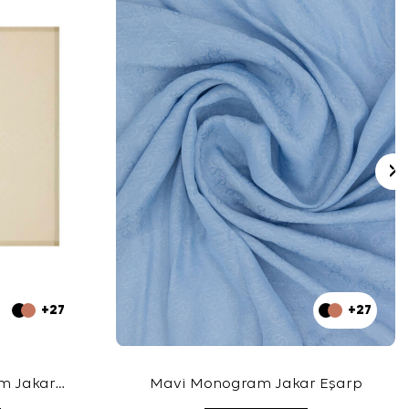
+27
+27
m Jakar
Mavi Monogram Jakar Eşarp