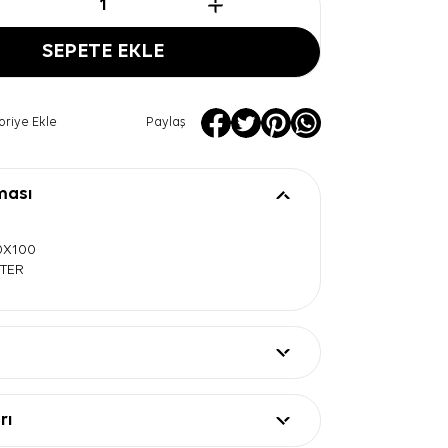
SEPETE EKLE
oriye Ekle
Paylaş
ması
00X100
STER
rı