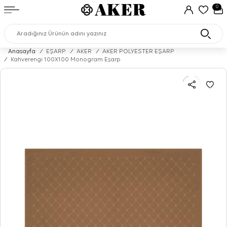
0
Anasayfa
/
EŞARP
/
AKER
/
AKER POLYESTER EŞARP
/
Kahverengi 100X100 Monogram Eşarp