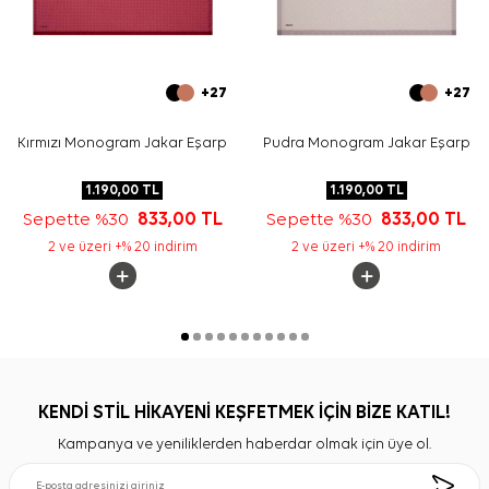
+27
+27
Kırmızı Monogram Jakar Eşarp
Pudra Monogram Jakar Eşarp
1.190,00
TL
1.190,00
TL
Sepette %30
833,00
TL
Sepette %30
833,00
TL
2 ve üzeri +% 20 indirim
2 ve üzeri +% 20 indirim
KENDİ STİL HİKAYENİ KEŞFETMEK İÇİN BİZE KATIL!
Kampanya ve yeniliklerden haberdar olmak için üye ol.