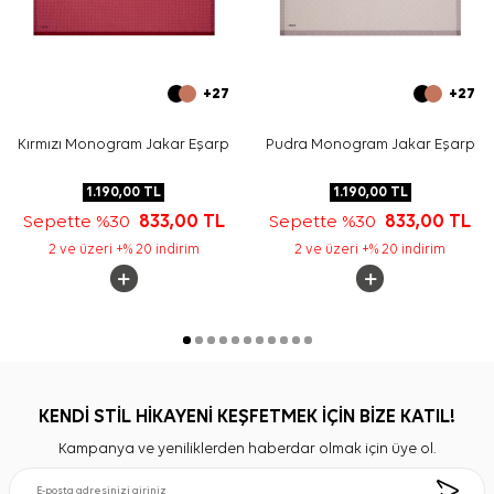
+27
+27
Kırmızı Monogram Jakar Eşarp
Pudra Monogram Jakar Eşarp
1.190,00
TL
1.190,00
TL
Sepette %30
833,00
TL
Sepette %30
833,00
TL
2 ve üzeri +% 20 indirim
2 ve üzeri +% 20 indirim
KENDİ STİL HİKAYENİ KEŞFETMEK İÇİN BİZE KATIL!
Kampanya ve yeniliklerden haberdar olmak için üye ol.