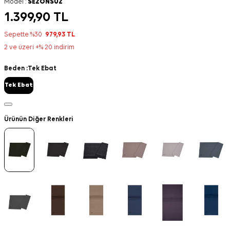
Model :
SEZONSUZ
1.399,90
TL
Sepette %30
979,93
TL
2 ve üzeri +% 20 indirim
Beden :
Tek Ebat
Tek Ebat
Ürünün Diğer Renkleri