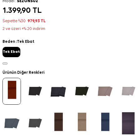
Model :
SEZONSUZ
1.399,90
TL
Sepette %30
979,93
TL
2 ve üzeri +% 20 indirim
Beden :
Tek Ebat
Tek Ebat
Ürünün Diğer Renkleri