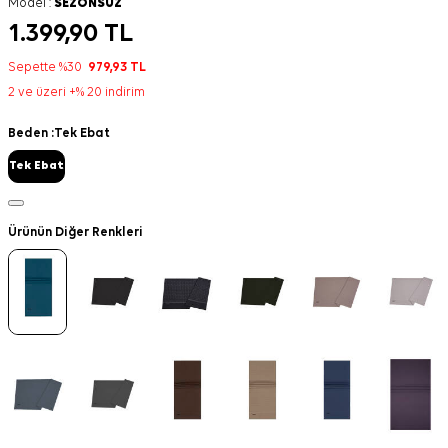
Model :
SEZONSUZ
1.399,90
TL
Sepette %30
979,93
TL
2 ve üzeri +% 20 indirim
Beden :
Tek Ebat
Tek Ebat
Ürünün Diğer Renkleri