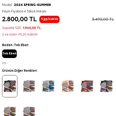
Model :
2024 SPRING-SUMMER
Peşin Fiyatına 4 Taksit İmkanı
2.800,00
TL
3.490,00
TL
20
%
İndirim
Sepette %30
1.960,00
TL
2 ve üzeri +% 20 indirim
Beden :
Tek Ebat
Tek Ebat
Ürünün Diğer Renkleri