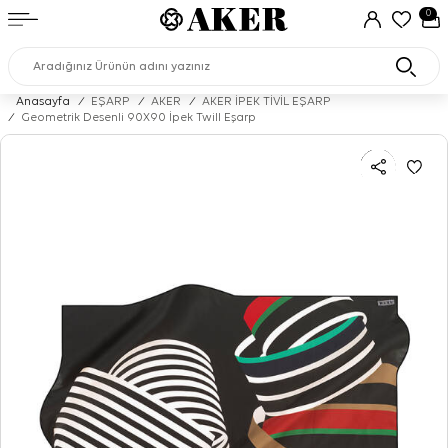
0
Anasayfa
/
EŞARP
/
AKER
/
AKER İPEK TİVİL EŞARP
/
Geometrik Desenli 90X90 İpek Twill Eşarp