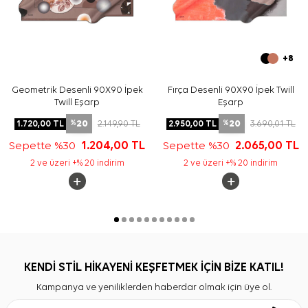
+8
Geometrik Desenli 90X90 İpek
Fırça Desenli 90X90 İpek Twill
Twill Eşarp
Eşarp
20
20
1.720,00
TL
2.149,90
TL
2.950,00
TL
3.690,01
TL
%
%
Sepette %30
1.204,00
TL
Sepette %30
2.065,00
TL
2 ve üzeri +% 20 indirim
2 ve üzeri +% 20 indirim
KENDİ STİL HİKAYENİ KEŞFETMEK İÇİN BİZE KATIL!
Kampanya ve yeniliklerden haberdar olmak için üye ol.