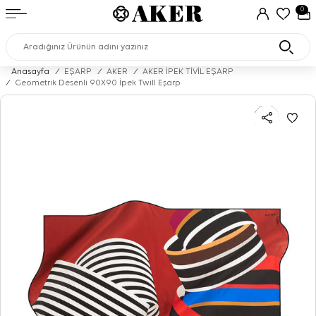
0
Anasayfa
/
EŞARP
/
AKER
/
AKER İPEK TİVİL EŞARP
/
Geometrik Desenli 90X90 İpek Twill Eşarp