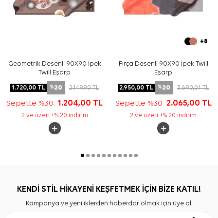
+8
Geometrik Desenli 90X90 İpek
Fırça Desenli 90X90 İpek Twill
Twill Eşarp
Eşarp
20
20
1.720,00
TL
2.149,90
TL
2.950,00
TL
3.690,01
TL
%
%
Sepette %30
1.204,00
TL
Sepette %30
2.065,00
TL
2 ve üzeri +% 20 indirim
2 ve üzeri +% 20 indirim
KENDİ STİL HİKAYENİ KEŞFETMEK İÇİN BİZE KATIL!
Kampanya ve yeniliklerden haberdar olmak için üye ol.