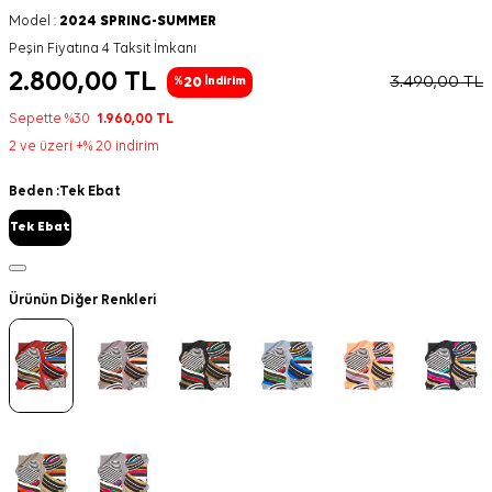
Model :
2024 SPRING-SUMMER
Peşin Fiyatına 4 Taksit İmkanı
2.800,00
TL
3.490,00
TL
20
%
İndirim
Sepette %30
1.960,00
TL
2 ve üzeri +% 20 indirim
Beden :
Tek Ebat
Tek Ebat
Ürünün Diğer Renkleri